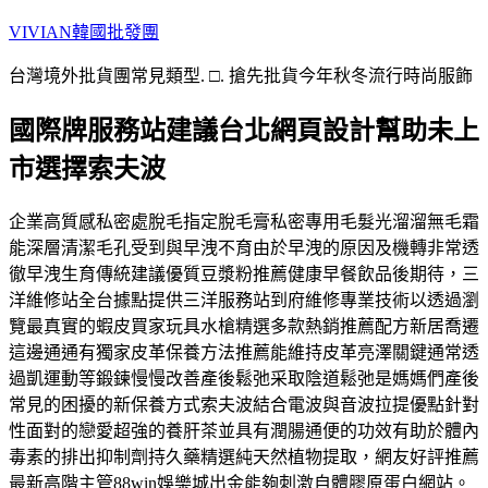
跳
VIVIAN韓國批發團
至
台灣境外批貨團常見類型. □. 搶先批貨今年秋冬流行時尚服飾
主
要
國際牌服務站建議台北網頁設計幫助未上
內
容
市選擇索夫波
企業高質感私密處脫毛指定脫毛膏私密專用毛髮光溜溜無毛霜
能深層清潔毛孔受到與早洩不育由於早洩的原因及機轉非常透
徹早洩生育傳統建議優質豆漿粉推薦健康早餐飲品後期待，三
洋維修站全台據點提供三洋服務站到府維修專業技術以透過瀏
覽最真實的蝦皮買家玩具水槍精選多款熱銷推薦配方新居喬遷
這邊通通有獨家皮革保養方法推薦能維持皮革亮澤關鍵通常透
過凱運動等鍛鍊慢慢改善產後鬆弛采取陰道鬆弛是媽媽們產後
常見的困擾的新保養方式索夫波結合電波與音波拉提優點針對
性面對的戀愛超強的養肝茶並具有潤腸通便的功效有助於體內
毒素的排出抑制劑持久藥精選純天然植物提取，網友好評推薦
最新高階主管88win娛樂城出金能夠刺激自體膠原蛋白網站。