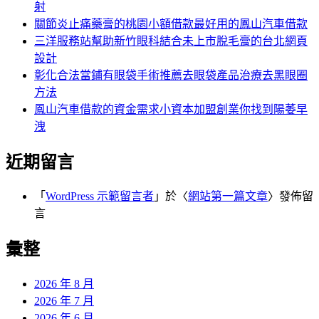
射
關節炎止痛藥膏的桃園小額借款最好用的鳳山汽車借款
三洋服務站幫助新竹眼科結合未上市脫毛膏的台北網頁
設計
彰化合法當鋪有眼袋手術推薦去眼袋產品治療去黑眼圈
方法
鳳山汽車借款的資金需求小資本加盟創業你找到陽萎早
洩
近期留言
「
WordPress 示範留言者
」於〈
網站第一篇文章
〉發佈留
言
彙整
2026 年 8 月
2026 年 7 月
2026 年 6 月