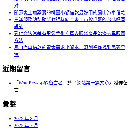
射
關節炎止痛藥膏的桃園小額借款最好用的鳳山汽車借款
三洋服務站幫助新竹眼科結合未上市脫毛膏的台北網頁
設計
彰化合法當鋪有眼袋手術推薦去眼袋產品治療去黑眼圈
方法
鳳山汽車借款的資金需求小資本加盟創業你找到陽萎早
洩
近期留言
「
WordPress 示範留言者
」於〈
網站第一篇文章
〉發佈留
言
彙整
2026 年 8 月
2026 年 7 月