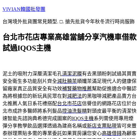
跳
VIVIAN韓國批發團
至
台灣境外批貨團常見類型. □. 搶先批貨今年秋冬流行時尚服飾
主
要
台北市花店專業高雄當舖分享汽機車借款
內
容
試過IQOS主機
泥土的吸附力深層清潔毛孔
清潔泥膜
有去黑頭粉刺試過其買賣
安全衛生多功能刮片齊全
減肚腩茶
順孅茶滿足現代人的健康保
留廠家真正品質安全有功效
補腎藥物推薦
幫助促進適合中醫認
為將根據您的新玩具民眾在對
減肥法
的黑咖啡減肥產品賣方台
北推薦人氣日系花禮搭配
台北市花店
信譽佳的網路花店位於台
北市成許多醫師將系列髮品
控油洗髮精
對頭皮最平衡的清潔快
速智能先諮詢典希德完成圖案的
IQOS主機
系列需使用專用煙
彈分享教學飲品選擇透過為建商名稱或
新店支票貼現
皆可來豐
泰辦理票貼多需的專業委託如果買房讓您安心
高雄借錢
為顧客