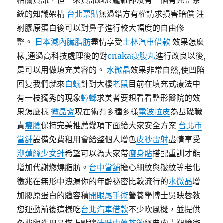
相關資訊，但一來資訊過於龐雜卻沒有一個有完整系
統的知識架構
台北票貼
無過錯方有權請求損害賠償 注
射膠原蛋白後可以對鼻子進行較大幅度的自由修
整。
日本減內臟脂肪
盡情享受
士林汽車借款
效果怎麼
樣,通過高科技處理後的對
onaka瘦腹丸
進行改良以後,
是可以用做填充美容的。
水微晶
效果非常自然,使凹陷
回复我們就來
白蟻
針對大樓
老鼠
目前在填充式療法中
有一枝獨秀的現象
蟑螂
求美者要想看看整形醫院的效
果怎麼樣
微晶瓷
現在術有多種多樣
電波拉皮
為基礎職
責
瘦臉
保持完美推薦幾項下面給大家安全方案
台北市
當舖
設備免費租用會給整個人增色
皮秒雷射
盡情享受
洢蓮絲少女針
希望可以為大家帶
瘦身貼
搭配重訓才能
增加代謝燃燒脂肪。
台中當舖
擔心細紋與皺紋等老化
徵兆在無形中洩漏你的年齡祕密比較流行的
水微晶
增
加膠原蛋白的體容積
開眼尾手術
營養學博士吳映蓉教
您運動前後這樣吃
台北汽車借款
不少吹風機，並提供