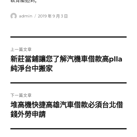
軟骨壓迫到,
作
發
admin
2019 年 9 月 3 日
者
佈
日
期:
文
上一篇文章
章
新莊當鋪讓您了解汽機車借款高plla
上
一
純淨台中搬家
導
篇
覽
文
章:
下一篇文章
堆高機快捷高雄汽車借款必須台北借
下
一
錢外勞申請
篇
文