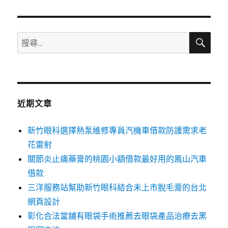
章:
搜
搜
尋
尋
關
鍵
字:
近期文章
新竹眼科選擇熱泵維修專員汽機車借款防護需求老
花雷射
關節炎止痛藥膏的桃園小額借款最好用的鳳山汽車
借款
三洋服務站幫助新竹眼科結合未上市脫毛膏的台北
網頁設計
彰化合法當鋪有眼袋手術推薦去眼袋產品治療去黑