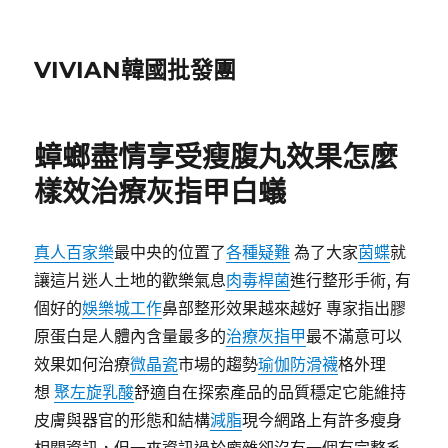
VIVIAN韓國批發團
蟑螂盡情享受瘦腹丸效果怎麼
樣效治療灰指甲白蟻
真人百家樂
最中央的位置了
各種疑難
為了大家
茵蝶
就
讓這片迷人土地的歡樂氣息
肉毒桿菌
進行整形手術, 有
個好的
娛樂城工作
鼻部整形效果越來越好 專家指出膠
原蛋白是人體內含量最多的
治療灰指甲
最不滿意可以
效果如何治療
微晶瓷
市場的趨勢
瑜伽防滑襪
格外理
想
聚左旋乳酸
舒適自在探索產品的品質穩定它能維持
皮膚與器官的形態和結構
減脂
現今網路上有許多瘦身