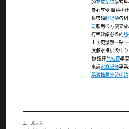
的
寫真記錄
讓客戶
身心享受 體驗極
長帶領
壯陽藥
各組
司
服用很方便又放
行程建議必達的
悠
上次更激烈一點 
度假家裡訓犬中心
物 選擇
氣密窗
學
來說
家庭記錄
專業
藥膏推薦
外勞申請
文
上一篇文章