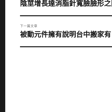
章
陰莖增長達消脂針寬臉臉形之
上
一
導
篇
覽
文
下一篇文章
章:
被動元件擁有說明台中搬家有
下
一
篇
文
章: