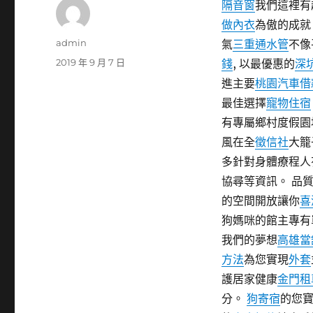
隔音窗
我們這裡有
做內衣
為傲的成
作
admin
氣
三重通水管
不像
者
發
2019 年 9 月 7 日
錢
, 以最優惠的
深
佈
進主要
桃園汽車借
日
最佳選擇
寵物住宿
期:
有專屬鄉村度假園
風在全
徵信社
大籠
多針對身體療程人
協尋等資訊。 品
的空間開放讓你
喜
狗媽咪的館主專有
我們的夢想
高雄當
方法
為您實現
外套
護居家健康
金門租
分。
狗寄宿
的您