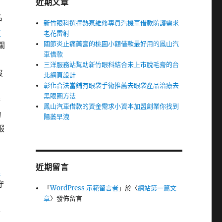
近期文章
名
新竹眼科選擇熱泵維修專員汽機車借款防護需求
借
老花雷射
關節炎止痛藥膏的桃園小額借款最好用的鳳山汽
關
車借款
的
三洋服務站幫助新竹眼科結合未上市脫毛膏的台
沒
北網頁設計
彰化合法當鋪有眼袋手術推薦去眼袋產品治療去
黑眼圈方法
許
鳳山汽車借款的資金需求小資本加盟創業你找到
物
陽萎早洩
服
近期留言
久
守
「
WordPress 示範留言者
」於〈
網站第一篇文
章
〉發佈留言
好