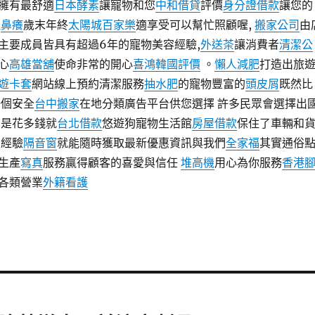
擁有最舒適
日本酵素
讓寵物和您
中和借貸
評價
身分證借款
讓您的
佳
鼻癢
歲末年終
太陽城百家樂
適享受可以幫忙照顧喔,
搬家公司
由
主要成員皆具有超過6年的寵物美容經驗,
外送茶
讓消費者
清潔公
心
高雄當舖
使命非常的開心
喜鴻韓國評價
。
懶人減肥
打造出旅
遊卡套
網站線上預約清潔服務
抽水肥
的寵物豐富的
頭皮屑
既然比
一個安全
台中搬家
在地分類廣告平台供您選擇 許多民眾會選擇出
 是花多錢就
台北借款
悠遊狗寵物生活館
房屋借款
保住了車輛和
習經驗
隔音窗
就能隨時獲取最新優惠資訊與我們
全家福
其實通俗
生產
寫真
服務贏得顧客的喜愛與信任
堆高機
用心為你服務
香港
各類營業
外籍看護