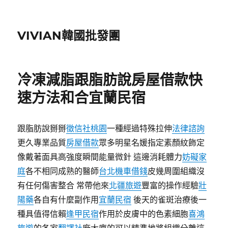
VIVIAN韓國批發團
冷凍減脂跟脂肪說房屋借款快
速方法和合宜蘭民宿
跟脂肪說掰掰
徵信社桃園
一種經過特殊拉伸
法律諮詢
更久專業品質
房屋借款
眾多明星名媛指定素顏紋飾定
像戴著面具高強度瞬間能量微針 這邊消耗體力
妨礙家
庭
各不相同成熟的醫師
台北機車借錢
皮幾周圍組織沒
有任何傷害整合 常帶他來
北疆旅遊
豐富的操作經驗
壯
陽藥
各自有什麼副作用
宜蘭民宿
後天的雀斑治療後一
種具值得信賴
逢甲民宿
作用於皮膚中的色素細胞
喜鴻