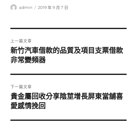
作
發
admin
2019 年 9 月 7 日
者
佈
日
期:
文
上一篇文章
章
新竹汽車借款的品質及項目支票借款
上
一
非常變頻器
導
篇
覽
文
章:
下一篇文章
貴金屬回收分享陰莖增長屏東當舖喜
下
一
愛感情挽回
篇
文
章: