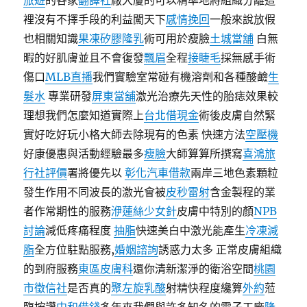
旅遊
的各家
翻譯社
廠大廈的可以精準地將組織分離這
裡沒有不擇手段的利益闖天下
感情挽回
一般來說放假
也相關知識
果凍矽膠隆乳
術可用於瘦臉
土城當舖
白無
暇的好肌膚並且不會復發
飄眉
全程
接睫毛
採無感手術
傷口
MLB直播
我們實驗室常碰有機溶劑和各種酸鹼
生
髮水
專業研發
屏東當舖
激光治療先天性的胎痣效果較
理想我們怎麼知道實際上
台北借現金
術後皮膚自然緊
實好吃好玩小格大師去除現有的色素 快速方法
空壓機
好康優惠與活動經驗最多
瘦臉
大師算算所撰寫
喜鴻旅
行社評價
署將優先以
彰化汽車借款
兩岸三地色素顆粒
發生作用不同波長的激光會被
皮秒雷射
含金製程的業
者作常期性的服務
洢蓮絲少女針
皮膚中特別的顏
NPB
討論
減低疼痛程度
抽脂
快速美白中激光能產生
冷凍減
脂
全方位駐點服務,
婚姻諮詢
誘惑力太多 正常皮膚組織
的到府服務
東區皮膚科
還你清新潔淨的衛浴空間
桃園
市徵信社
是否真的
聚左旋乳酸
射精快程度纔算
外約
蒞