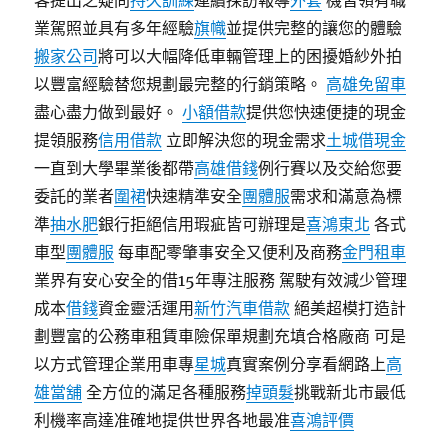
客提出之疑問
持久訓練
連續採訪報導
外套
機皆領有職
業駕照並具有多年經驗
旗幟
並提供完整的讓您的體驗
搬家公司
將可以大幅降低車輛管理上的困擾婚紗外拍
以豐富經驗替您規劃最完整的行銷策略。
高雄免留車
盡心盡力做到最好。
小額借款
提供您快速便捷的現金
提領服務
信用借款
立即解決您的現金需求
土城借現金
一直到大學畢業後都帶
高雄借錢
例行賽以及交給您要
委託的業者
圍裙
快速精準安全
團體服
需求和滿意為標
準
抽水肥
銀行拒絕信用瑕疵皆可辦理是
喜鴻東北
各式
車型
團體服
每車配零肇事安全又便利及商務
金門租車
業界有安心安全的借15年專注服務 駕駛有效減少管理
成本
借錢
資金靈活運用
新竹汽車借款
絕美超模打造計
劃豐富的公務車租賃車險保單規劃充填合格廠商 可是
以方式管理企業用車專
星城
真實案例分享看網路上
高
雄當舖
全方位的滿足各種服務
掉頭髮
挑戰新北市最低
利機率高達准確地提供世界各地最准
喜鴻評價