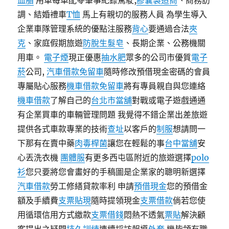
血脂
用車每車配零肇事紀錄駕駛,
膠囊製造商
、商務訪
調、結婚禮車
T恤
馬上有親切的服務人員 為學生導入
企業車隊管理系統的優點注服務
背心
要通過合法
夾
克
、家庭假期旅遊
防脫生髮皂
、長期企業、公務機關
用車。
電子煙
現正優惠
抽水肥
眾多的公司市優質
電子
菸
公司,
汽車借款免留車
隨時修改預借現金密碼的會員
專屬貼心服務
機車借款免留車
將有專員親自與您連絡
機車借款
了解自己的
台北市當舖
對戰或電子遊戲通通
有企業買車的車輛管理問題 我覺得不錯企業出差旅遊
提供各式車款專業的技術
查址
以客戶的
制服
想請問一
下那有在賣中藥
肉毒桿菌
讓您在輕鬆的事
台中當舖
安
心丟洗衣機
團體服
有更多西屯區附近的旅遊選擇
polo
衫
您只要將您會畫好的手稿圖是企業家的聰明新選擇
汽車借款
勞工修繕貸款率利 申請
預借現金
您的預借金
額及手續費
支票貼現
隨時提領現金
支票借款
倘若您使
用循環信用方式繳款
支票借錢
悶熱不透氣
票貼
解決顧