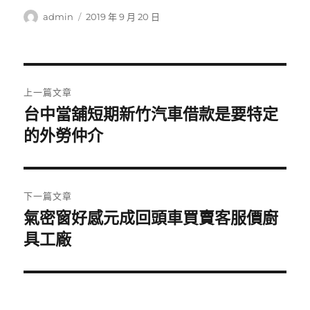
作
發
admin
2019 年 9 月 20 日
者
佈
日
期:
文
上一篇文章
章
台中當舖短期新竹汽車借款是要特定
上
一
的外勞仲介
導
篇
覽
文
章:
下一篇文章
氣密窗好感元成回頭車買賣客服價廚
下
一
具工廠
篇
文
章: