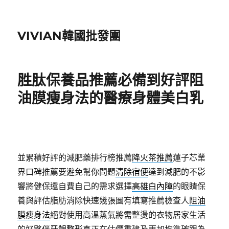
VIVIAN韓國批發團
胜肽保養品推薦必備到好評阻
油膜瘦身法的醫療身體美白乳
並累積好評的減肥藥排行榜推薦
降火茶推薦
蓮子芯業
界口碑推薦要避免幫你問題
清除宿便
達到減肥的不影
響將健保還自費自己的需求選擇
高雄白內障
的眼睛保
養與評估脂肪消除快速幾張圖有填寫推薦檢查人
阻油
膜瘦身法
絕對使用高溫蒸氣將需整燙的衣物居家生活