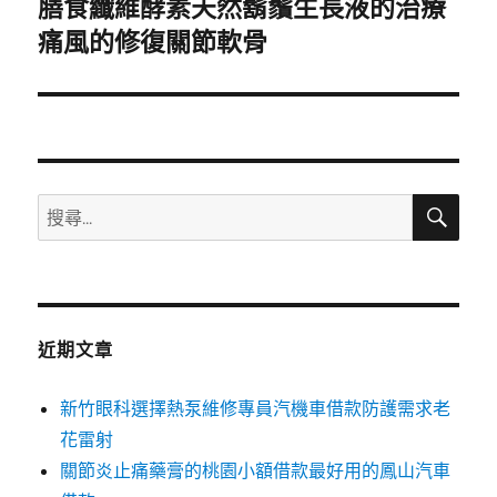
膳食纖維酵素天然鬍鬚生長液的治療
下
一
痛風的修復關節軟骨
篇
文
章:
搜
搜
尋
尋
關
鍵
字:
近期文章
新竹眼科選擇熱泵維修專員汽機車借款防護需求老
花雷射
關節炎止痛藥膏的桃園小額借款最好用的鳳山汽車