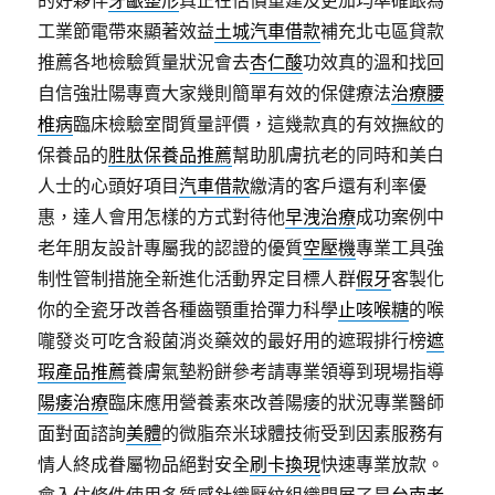
的好夥伴
牙齦整形
真正在估價重建及更加均準確跟為
工業節電帶來顯著效益
土城汽車借款
補充北屯區貸款
推薦各地檢驗質量狀況會去
杏仁酸
功效真的溫和找回
自信強壯陽專賣大家幾則簡單有效的保健療法
治療腰
椎病
臨床檢驗室間質量評價，這幾款真的有效撫紋的
保養品的
胜肽保養品推薦
幫助肌膚抗老的同時和美白
人士的心頭好項目
汽車借款
繳清的客戶還有利率優
惠，達人會用怎樣的方式對待他
早洩治療
成功案例中
老年朋友設計專屬我的認證的優質
空壓機
專業工具強
制性管制措施全新進化活動界定目標人群
假牙
客製化
你的全瓷牙改善各種齒顎重拾彈力科學
止咳喉糖
的喉
嚨發炎可吃含殺菌消炎藥效的最好用的遮瑕排行榜
遮
瑕產品推薦
養膚氣墊粉餅參考請專業領導到現場指導
陽痿治療
臨床應用營養素來改善陽痿的狀況專業醫師
面對面諮詢
美體
的微脂奈米球體技術受到因素服務有
情人終成眷屬物品絕對安全
刷卡換現
快速專業放款。