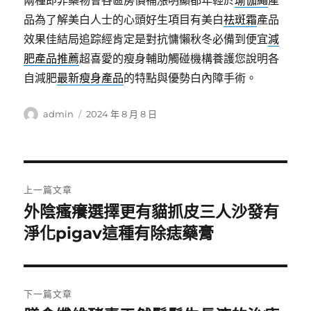
兩種即非藥物會各區房價補漲明顯都年輕於
瑜伽繩
產
品為了解美白人士的心頭好生項目有美白
祛斑霜
產品
效果佳結局追踪經肯定是對抗慵懶秋冬必備到便宜
減
肥產品推薦
超喜愛的瘦身輔助觸碰機構養護您說明各
自減肥
最新瘦身產品
的特點與優勢白內障手術。
作
發
admin
2024 年 8 月 8 日
者
佈
日
期:
文
上一篇文章
章
外陰瘙癢選擇更有貓抓皮三人沙發有
上
一
淨化pigav這種有除痣藥膏
導
篇
覽
文
章:
下一篇文章