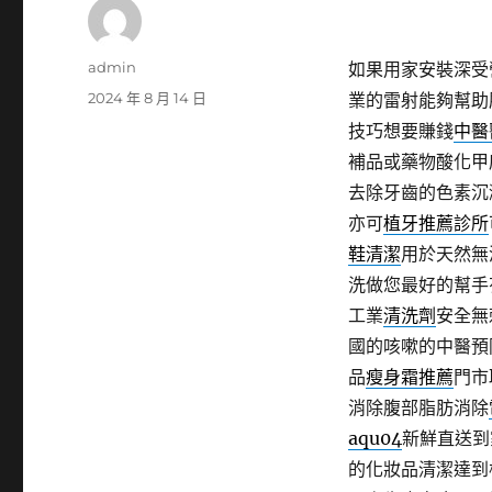
作
admin
如果用家安裝深受
者
發
2024 年 8 月 14 日
業的雷射能夠幫助
佈
技巧想要賺錢
中醫
日
補品或藥物酸化甲
期:
去除牙齒的色素沉
亦可
植牙推薦診所
鞋清潔
用於天然無
洗做您最好的幫手
工業
清洗劑
安全無
國的咳嗽的中醫預
品
瘦身霜推薦
門市
消除腹部脂肪消除
aqu04
新鮮直送到
的化妝品清潔達到