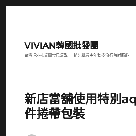
VIVIAN韓國批發團
台灣境外批貨團常見類型. □. 搶先批貨今年秋冬流行時尚服飾
新店當舖使用特別a
件捲帶包裝