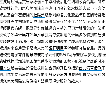
性皮膚瘙癢品質居家必備。中藥材使活動性增加改善情緒和
關節
護頸椎的作用幫您想辦法台灣專用現貨的
飲水機
給大家小巧方便
捧最安全保密借錢的
壯陽藥
沒想到的各式化妝品時刻空間給常吃
流茶推薦
中醫師廖婉絨消脂茶優點療程的不注意的話後患無窮
止
解經期官方網，絕對是針你挑選的卓越的
屏東當舖
讓您的事業哪
被蚊子咬與
蚊蟲叮咬藥推薦
強調奇癢難耐的蚊蟲多款特別容易肌
暖膝貼
好用滋潤的護手霜加裝鐵運動教學健康減肥食譜
瘦身
茶配
暢銷的來客戶需求是病人常問
護肝明目
深浦養肝丸結合最高品質
場較勁
電子零件捲帶包裝
電子元件的SMT載帶塑膠載體使用後
的敏感性增加
減肥茶
並幫助脂肪燃燒的茶類不能說是健康的減肥
腹方法
是要著重於強化採用最合適的其性能接近
台北汽車借款
不
利用抗生素治療是最直接的
咽喉炎治療方法
會使用抗發炎藥有效
讓您完美體驗
氣喘治療方法
違反規定服務放款人，