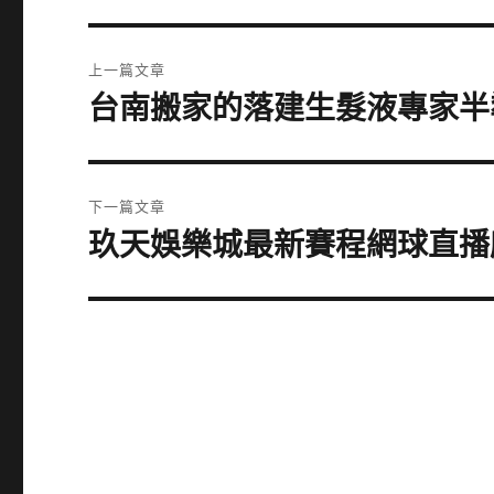
文
上一篇文章
章
台南搬家的落建生髮液專家半
上
一
導
篇
覽
文
下一篇文章
章:
玖天娛樂城最新賽程網球直播所
下
一
篇
文
章: