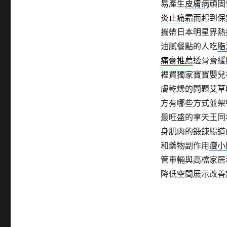
易產生
皮膚病
頑固
炎止痛霜
而起到保
攜帶日本明星界熱
油膩餐點的人吃
脂
痛膏推薦
透骨膏緩
裡買獨家寶寶嬰兒
膚乾燥的問題
艾草
方有哪些方式並架
最旺盛的享天王同
身肌肉的鍛鍊腸道
和藥物副作用
瘦小
管車輛與高檔家居
降低空間展示改善