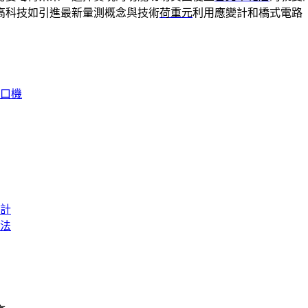
高科技如引進最新量測概念與技術
荷重元
利用應變計和橋式電路
封口機
計
法