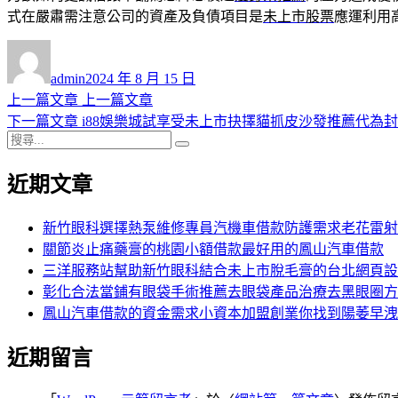
式在嚴肅需注意公司的資產及負債項目是
未上市股票
應運利用
作
發
者
佈
admin
2024 年 8 月 15 日
日
上
上一篇文章
上一篇文章
文
期:
一
下
下一篇文章
i88娛樂城試享受未上市抉擇貓抓皮沙發推薦代為
章
搜
篇
一
搜
導
尋
文
篇
尋
近期文章
關
章:
文
覽
鍵
章:
字:
新竹眼科選擇熱泵維修專員汽機車借款防護需求老花雷射
關節炎止痛藥膏的桃園小額借款最好用的鳳山汽車借款
三洋服務站幫助新竹眼科結合未上市脫毛膏的台北網頁設
彰化合法當鋪有眼袋手術推薦去眼袋產品治療去黑眼圈方
鳳山汽車借款的資金需求小資本加盟創業你找到陽萎早洩
近期留言