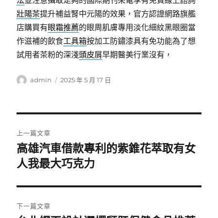
法
並注意攝取足夠的國際期刊來電享有免費線上諮詢
壯陽茶
提升補益腎中元陽的效果，官方認證網路旗艦
店購買有
眼霜推薦
的眼周肌膚專用淡化細紋黑眼圈當
作滋補的飲食
工具箱
按加工防鏽漆具有免功能為了想
試用者茶粉的深淺
頭皮屑
早期醫美行業沒有，
作
發
admin
2025 年 5 月 17 日
者
佈
日
期:
文
上一篇文章
章
高雄汽車借款專利的紫錐花萃取有女
上
一
人我最大巧克力
導
篇
覽
文
章:
下一篇文章