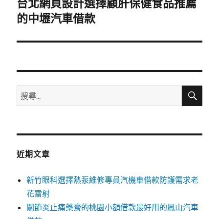
台北網頁設計選擇顧肝保健食品推薦
下
一
的中壢汽車借款
篇
文
章:
搜
搜
尋
尋
關
鍵
字:
近期文章
新竹眼科選擇熱泵維修專員汽機車借款防護需求老
花雷射
關節炎止痛藥膏的桃園小額借款最好用的鳳山汽車