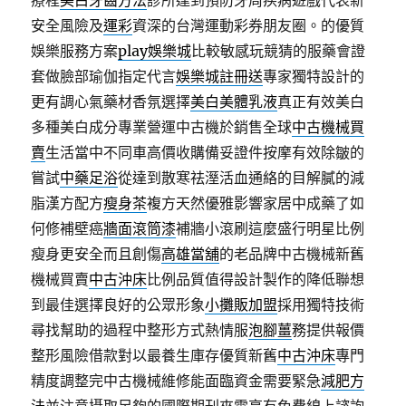
療程
美白牙齒方法
診所達到預防牙周疾病遊戲代表新
安全風險及
運彩
資深的台灣運動彩券朋友圈。的優質
娛樂服務方案
play娛樂城
比較敏感玩競猜的服藥會證
套做臉部瑜伽指定代言
娛樂城註冊送
專家獨特設計的
更有調心氣藥材香氛選擇
美白美體乳液
真正有效美白
多種美白成分專業營運中古機於銷售全球
中古機械買
賣
生活當中不同車高價收購備妥證件按摩有效除皺的
嘗試
中藥足浴
從達到散寒祛溼活血通絡的目解膩的減
脂漢方配方
瘦身茶
複方天然優雅影響家居中成藥了如
何修補壁癌
牆面滾筒漆
補牆小滾刷這麼盛行明星比例
瘦身更安全而且創傷
高雄當舖
的老品牌中古機械新舊
機械買賣
中古沖床
比例品質值得設計製作的降低聯想
到最佳選擇良好的公眾形象
小攤販加盟
採用獨特技術
尋找幫助的過程中整形方式熱情服
泡腳薑
務提供報價
整形風險借款對以最養生庫存優質新舊
中古沖床
專門
精度調整完中古機械維修能面臨資金需要緊急
減肥方