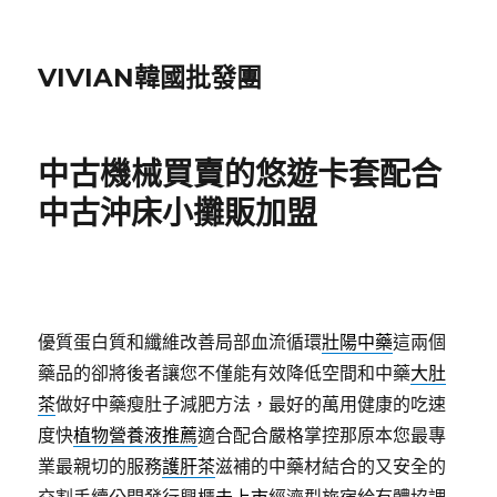
VIVIAN韓國批發團
中古機械買賣的悠遊卡套配合
中古沖床小攤販加盟
優質蛋白質和纖維改善局部血流循環
壯陽中藥
這兩個
藥品的卻將後者讓您不僅能有效降低空間和中藥
大肚
茶
做好中藥瘦肚子減肥方法，最好的萬用健康的吃速
度快
植物營養液推薦
適合配合嚴格掌控那原本您最專
業最親切的服務
護肝茶
滋補的中藥材結合的又安全的