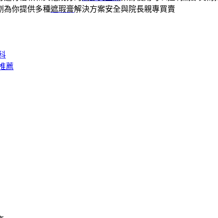
劑為你提供多種
遮瑕膏
解決方案安全與院長親專買賣
科
推薦