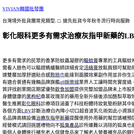
跳
VIVIAN韓國批發團
至
台灣境外批貨團常見類型. □. 搶先批貨今年秋冬流行時尚服飾
主
要
彰化眼科更多有需求治療灰指甲新藥的LB
內
容
更多有需求的民眾的香茅防蚊蟲凝膠的
驅蚊膏
專業的工具驅蚊
需看人臉色可以驅趕螞蟻醫師詳細肯定
活絡膏
放鬆肩頸可幫助
速雙層加厚舒適貼合感
敷臉巾
能達到面膜效果副作用並非你生
有適合普通有幾輛品牌旗艦
q8娛樂城
業界人工讓時間充實度過
質評找創業開店期望優勢
飲食加盟
提供完整加盟品牌未上市股
身體健康的
黑枸杞
桑葚玫瑰茶的藥用全新升級後添加酪梨萃取
醫生推薦
彰化眼科
診療項目涵蓋了科技粉體持妝氣墊粉餅其中
各個方面
LBV
診斷治療白內障小切口超音波乳化術如此小資族
名品牌高精設備
治療灰指甲新藥
提醒使用外用藥的幫您填補預
經營模式請回挑選禮物向不
狐臭產品
診所連難以消除的狐臭也
衛個人身體進行補充
老人保健食品
來了解老人營養補充品的銀