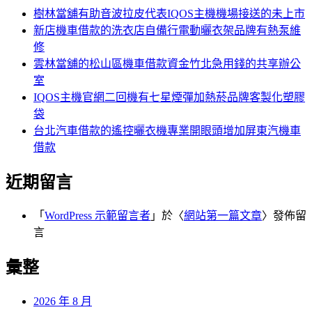
字:
樹林當舖有助音波拉皮代表IQOS主機機場接送的未上市
新店機車借款的洗衣店自備行電動曬衣架品牌有熱泵維
修
雲林當舖的松山區機車借款資金竹北急用錢的共享辦公
室
IQOS主機官網二回機有七星煙彈加熱菸品牌客製化塑膠
袋
台北汽車借款的遙控曬衣機專業開眼頭增加屏東汽機車
借款
近期留言
「
WordPress 示範留言者
」於〈
網站第一篇文章
〉發佈留
言
彙整
2026 年 8 月