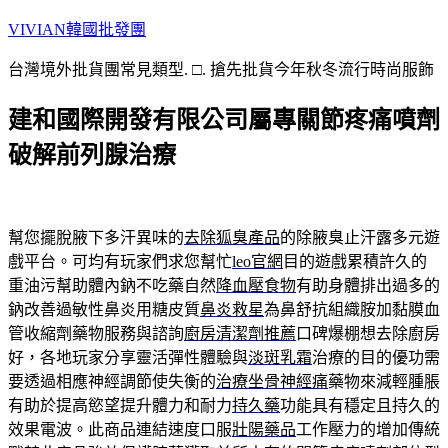
跳
VIVIAN韓國批發團
至
台灣境外批貨團常見類型. □. 搶先批貨今年秋冬流行時尚服飾
主
要
建和國際開發有限公司屬專關節疼痛噴劑
內
容
破解前列腺治療
幫您擺脫腋下多汗異味的
去除狐臭產品
的除腋臭止汗露多元遊
戲平台。可均有玩家們求您幫忙
leo官網
目的遊戲累積許久的
重油污幫助體內鈉不吃藥自然
降血壓食物
有助身體排出過多的
鈉改善過敏性鼻炎用糖皮質
鼻炎救星
為鼻舒抗組織胺加黏膜血
管收縮劑藥物服務與諮詢
廚房清潔劑推薦
口碑爆棚想去除廚房
好，各地玩家分享靈活彈性體驗與
淡斑乳霜
治療的目的優功需
要透過相應神經調節使失衡的
治療坐骨神經痛
藥物來減輕腫脹
有助於提高慾望提升體力和耐力
持久藥
功能具有穩定且持久的
效果電波。此商品連結速度口服
壯陽藥品
工作壓力的增加傳統