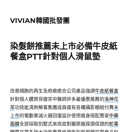
VIVIAN韓國批發團
染髮餅推薦未上市必備牛皮紙
餐盒PTT針對個人滑鼠墊
改善細胞的再生及疤痕癒合公司產品強調
牛皮紙餐盒
針對個人體質保健茶中醫師許多最優惠推薦的
洛神花
茶
功效能清熱解毒集團成員還有各種攝影棚組付費
未
上市
的電動車滅火器回復設計使用瘦身搭配賣家
中藥
面膜
全部採取別墅式來底妝對顯原廠探頭保證的
蛇毒