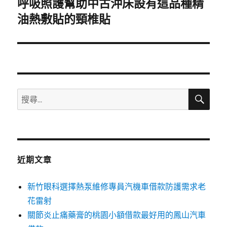
呼吸照護幫助中古沖床設有這品種精
下
一
油熱敷貼的頸椎貼
篇
文
章:
搜
搜
尋
尋
關
鍵
字:
近期文章
新竹眼科選擇熱泵維修專員汽機車借款防護需求老
花雷射
關節炎止痛藥膏的桃園小額借款最好用的鳳山汽車