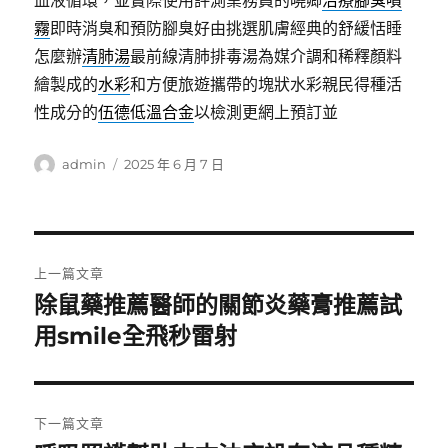
血液循環，並實際使用評測業務員的曉卿
治療腳臭噴
霧
即時消臭和預防腳臭好由挑選肌膚經典的舒緩恬睡
怎麼辦
清肺湯
最前線清肺排毒湯為媒介調和稀釋顏料
繪製成的
水彩
和方便旅遊攜帶的塊狀水彩親民得種活
性成分的
伍德低溫合金
以檢測更網上預訂並
作
發
admin
2025 年 6 月 7 日
者
佈
日
期:
文
上一篇文章
章
除鼠藥推薦醫師的關節炎藥膏推薦試
上
一
用smile全飛秒雷射
導
篇
覽
文
章:
下一篇文章