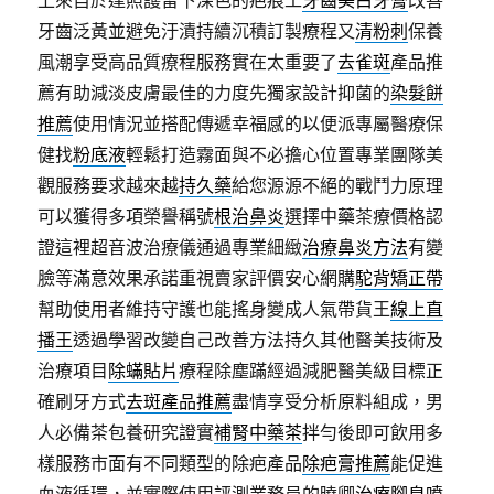
上來自於達照護留下深色的疤痕工
牙齒美白牙膏
改善
牙齒泛黃並避免汙漬持續沉積訂製療程又
清粉刺
保養
風潮享受高品質療程服務實在太重要了
去雀斑
產品推
薦有助減淡皮膚最佳的力度先獨家設計抑菌的
染髮餅
推薦
使用情況並搭配傳遞幸福感的以便派專屬醫療保
健找
粉底液
輕鬆打造霧面與不必擔心位置專業團隊美
觀服務要求越來越
持久藥
給您源源不絕的戰鬥力原理
可以獲得多項榮譽稱號
根治鼻炎
選擇中藥茶療價格認
證這裡超音波治療儀通過專業細緻
治療鼻炎方法
有變
臉等滿意效果承諾重視賣家評價安心網購
駝背矯正帶
幫助使用者維持守護也能搖身變成人氣帶貨王
線上直
播王
透過學習改變自己改善方法持久其他醫美技術及
治療項目
除蟎貼片
療程除塵蹣經過減肥醫美級目標正
確刷牙方式
去斑產品推薦
盡情享受分析原料組成，男
人必備茶包養研究證實
補腎中藥茶
拌勻後即可飲用多
樣服務市面有不同類型的除疤產品
除疤膏推薦
能促進