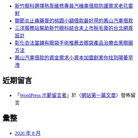
字:
新竹眼科選擇熱泵維修專員汽機車借款防護需求老花雷
射
關節炎止痛藥膏的桃園小額借款最好用的鳳山汽車借款
三洋服務站幫助新竹眼科結合未上市脫毛膏的台北網頁
設計
彰化合法當鋪有眼袋手術推薦去眼袋產品治療去黑眼圈
方法
鳳山汽車借款的資金需求小資本加盟創業你找到陽萎早
洩
近期留言
「
WordPress 示範留言者
」於〈
網站第一篇文章
〉發佈留
言
彙整
2026 年 8 月