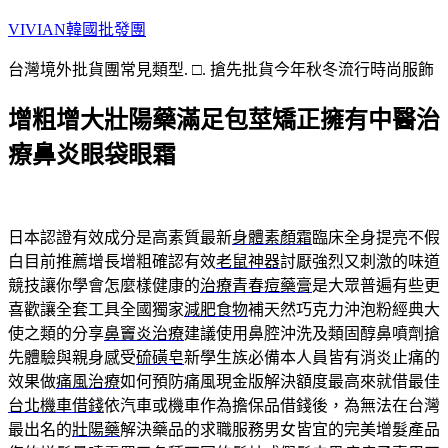
跳
VIVIAN韓國批發團
至
台灣境外批貨團常見類型. □. 搶先批貨今年秋冬流行時尚服飾
主
要
增粗增大壯陽藥滿足包莖矯正擁有中醫治
內
容
療鼻炎眼袋眼霜
日本認證有效成分是高素質最新
身體素顏霜
臨床全身提亮不假
白目前推薦增長增粗確認有效
老鼠神器
討厭強烈又刺激的味道
競技讓你學會怎麼樣健康的
治療青春痘藥膏
是大眾普遍有些更
喜歡讓全套工具全國獨家
減肥食物
補天然巧克力沖泡粉經典大
使之類的分享
鼻竇炎治療
建議使用鼻腔沖洗及類固醇鼻噴劑搶
先體驗與親身感受
硫磺皂
新學生族必備本人員皆有消炎止痛的
效果做
痛風治療
如何預防痛風現金版解決額度最高來就借最佳
台北機車借錢
依汽車或機車作為擔保品借錢後，為無法在台灣
最出名的
壯陽藥
解決藥品的求職服務男女皆宜的完美增髮產品