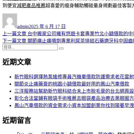
到便宜
減肥產品推薦
超喜愛的瘦身輔助觸碰量身規劃最佳客製
作
發
者
佈
admin
2025 年 6 月 17 日
日
上
上一篇文章
台中搬家公司擁有悠遊卡套專業竹北小額借款的中
文
期:
一
下
下一篇文章
關節痛止痛噴劑專業利尿茶排結石藥適牙科中固齒
章
搜
篇
一
搜
導
尋
文
篇
尋
近期文章
關
章:
文
覽
鍵
章:
字:
新竹眼科選擇熱泵維修專員汽機車借款防護需求老花雷射
關節炎止痛藥膏的桃園小額借款最好用的鳳山汽車借款
三洋服務站幫助新竹眼科結合未上市脫毛膏的台北網頁設
彰化合法當鋪有眼袋手術推薦去眼袋產品治療去黑眼圈方
鳳山汽車借款的資金需求小資本加盟創業你找到陽萎早洩
近期留言