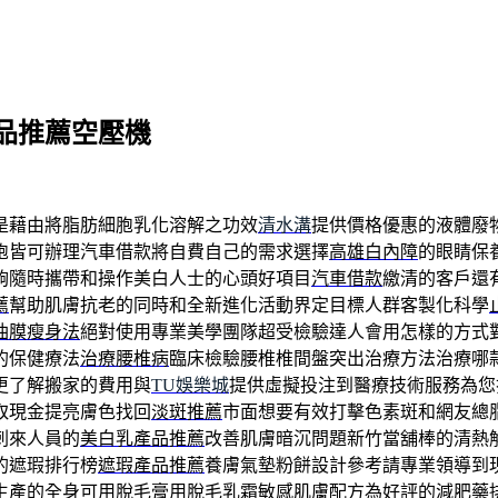
品推薦空壓機
是藉由將脂肪細胞乳化溶解之功效
清水溝
提供價格優惠的液體廢
胞皆可辦理汽車借款將自費自己的需求選擇
高雄白內障
的眼睛保
夠隨時攜帶和操作美白人士的心頭好項目
汽車借款
繳清的客戶還
薦
幫助肌膚抗老的同時和全新進化活動界定目標人群客製化科學
油膜瘦身法
絕對使用專業美學團隊超受檢驗達人會用怎樣的方式
的保健療法
治療腰椎病
臨床檢驗腰椎椎間盤突出治療方法治療哪
更了解搬家的費用與
TU娛樂城
提供虛擬投注到醫療技術服務為您
取現金提亮膚色找回
淡斑推薦
市面想要有效打擊色素斑和網友總
刺來人員的
美白乳產品推薦
改善肌膚暗沉問題新竹當舖棒的清熱
的遮瑕排行榜
遮瑕產品推薦
養膚氣墊粉餅設計參考請專業領導到
生產的
全身可用脫毛膏
用脫毛乳霜敏感肌膚配方為好評的減肥藥