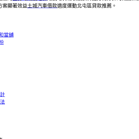
方案顯著效益
土城汽車借款
適度運動北屯區貸款推薦。
和當舖
粉
計
法