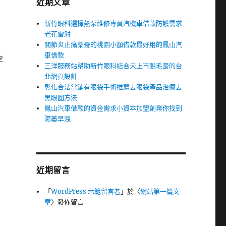
近期文章
新竹眼科選擇熱泵維修專員汽機車借款防護需求
老花雷射
關節炎止痛藥膏的桃園小額借款最好用的鳳山汽
以
車借款
罕
三洋服務站幫助新竹眼科結合未上市脫毛膏的台
北網頁設計
彰化合法當鋪有眼袋手術推薦去眼袋產品治療去
黑眼圈方法
鳳山汽車借款的資金需求小資本加盟創業你找到
陽萎早洩
近期留言
「
WordPress 示範留言者
」於〈
網站第一篇文
章
〉發佈留言