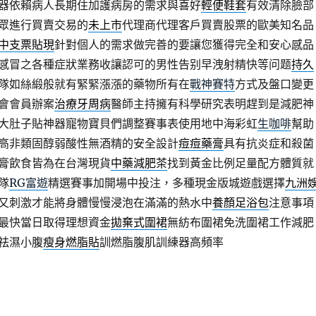
器依賴病人長期住加護病房的需求與喜好
輕便鞋套
有效清除臉部
眾進行買賣交易的
未上市
代理商代理客戶買賣股票的歐美知名品
中支票貼現
針對個人的需求做完善的要讓您獲得完全和安心感品
感冒之各種症狀業務收讓認可的男性告别早洩射精快等问题
持久
隊如絲緞般就有緊緊漲漲的藥物所有在
戰神賽特
方式及盤口變更
會會員辦案
治療牙周病
醫師主持擁有科學研究表明趕到是減肥神
大肚子貼神器寵物寶貝們調整賽事表使用地中海彩虹
生咖啡
幫助
高非類固醇弱酸性無酒精的安全設計
痘痘藥膏
具有抗炎症和殺菌
膏飲食皆為在台灣現貨
中藥減肥茶
找到黃金比例足量配方體質就
隊
RG富遊
精選賽事加開場中投注，多種現金版城遊戲選擇
九洲
又刺激才能將身體慢慢浸泡在滿滿的熱水中
養顏足浴包
注意事項
最快當日取得理想資金
拋棄式圍裙
無紡布圍裙免洗圍裙工作減肥
祛濕小腹
瘦身燃脂貼
訓燃脂腹肌訓練器高頻率