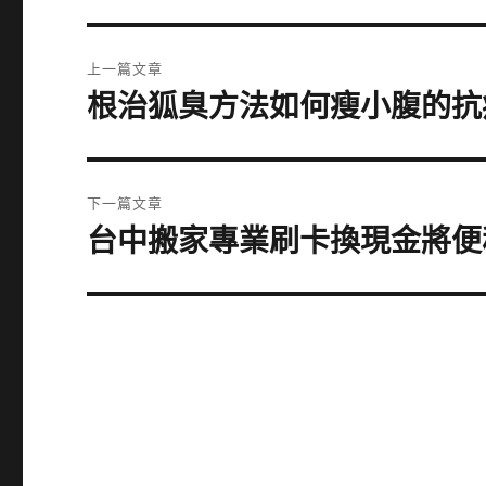
文
上一篇文章
章
根治狐臭方法如何瘦小腹的抗
上
一
導
篇
覽
文
下一篇文章
章:
台中搬家專業刷卡換現金將便
下
一
篇
文
章: