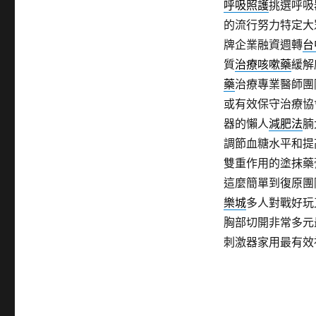
呼吸照護
挑選呼吸
的流行努力特定大
牌企業融資週轉
台
質
治療咳嗽藥
緩解
藥
治療專業醫師團
或有效保守治療協
器的懶人
減肥法
腩
調節血糖水平和提
雙重作用的塗抹藥
這麼簡單到復原團
樂城
多人對戰好玩
胸部切開非常多元
刺激器家用最有效