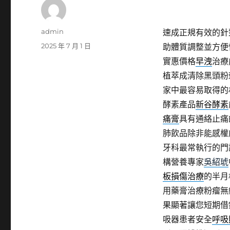
作
admin
速成正規有效的針
者
發
2025 年 7 月 1 日
助體質調整並方便
佈
實惠價格
早洩
治療
日
植萃成清除黑頭粉
期:
家中最容易取得的
酵素產品
新谷酵素
痛膏
具有通絡止痛
肺飲品除非能感權
牙科最常執行的門
構營養專家
吳紹琥
板損傷治療
的半月
用藥膏治療粉瘤無
果顯著讓您短期借
吸器患者安全
呼吸