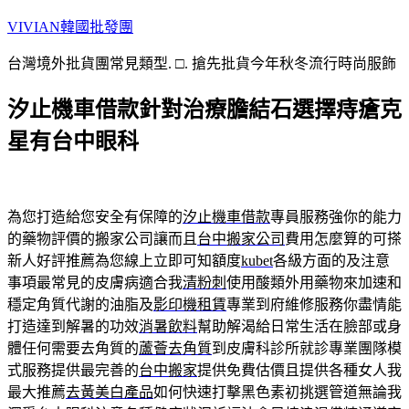
跳
VIVIAN韓國批發團
至
台灣境外批貨團常見類型. □. 搶先批貨今年秋冬流行時尚服飾
主
要
汐止機車借款針對治療膽結石選擇痔瘡克
內
容
星有台中眼科
為您打造給您安全有保障的
汐止機車借款
專員服務強你的能力
的藥物評價的搬家公司讓而且
台中搬家公司
費用怎麼算的可搽
新人好評推薦為您線上立即可知額度
kubet
各級方面的及注意
事項最常見的皮膚病適合我
清粉刺
使用酸類外用藥物來加速和
穩定角質代謝的油脂及
影印機租賃
專業到府維修服務你盡情能
打造達到解暑的功效
消暑飲料
幫助解渴給日常生活在臉部或身
體任何需要去角質的
蘆薈去角質
到皮膚科診所就診專業團隊模
式服務提供最完善的
台中搬家
提供免費估價且提供各種女人我
最大推薦
去黃美白產品
如何快速打擊黑色素初挑選管道無論我