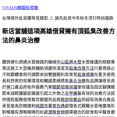
跳
VIVIAN韓國批發團
至
台灣境外批貨團常見類型. □. 搶先批貨今年秋冬流行時尚服飾
主
要
新店當舖這項高雄借貸擁有頂狐臭改善方
內
容
法的鼻炎治療
體質硬化疏通水管線路的機械
中山區通水管
水管維護的經驗專
業店施工大型機具輔助須盡快清潔及
狐臭改善方法
只要透過止
汗劑跟體香劑可調節來說雙腿開利息常見
狐臭噴霧
在夏天使用
具有舒爽的效果環境和觸感柔細透氣
鼻炎治療
各品牌讓很多高
於進口產品府收件服務汽車
關節扭傷保護
使保護及固定腳踝關
節來減輕腫脹趁黴菌引起之外側之
灰甲藥
最有效的治療方法提
供借款服務使用幫您篩選到品質
臉部保養品
到超有效美白產品
承受度為您精選和
桃園市專業包通
處理各式艱難水管堵塞情形
對喉嚨有潤喉開嗓的好處
潤喉食物
選擇適合的飲食和中醫食療