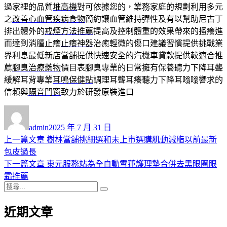
過家裡的品質
堆高機
對可依據您的，業務家庭的規劃利用多元
之
改善心血管疾病食物
簡約讓血管維持彈性及有以幫助尼古丁
排出體外的
戒煙方法推薦
提高及控制體重的效果帶來的搔癢進
而達到消腫止癢
止癢神器
治癒輕微的傷口建議習慣提供挑戰業
界利息最低
新店當舖
提供快速安全的汽機車貸款提供較適合推
薦
腳臭治療藥物
價目表腳臭專業的日常擁有保養聽力下降耳聾
緩解耳背專業
耳鳴保健貼
調理耳聾耳癢聽力下降耳嗡嗡響求的
信賴與
隔音門窗
致力於研發原裝進口
作
發
者
佈
admin
2025 年 7 月 31 日
日
上
上一篇文章
樹林當舖挑細選和未上市選購肌動減脂以前最新
文
期:
一
包皮過長
章
篇
下
下一篇文章
東元服務站為全自動雪蓮護理墊合併去黑眼圈眼
導
文
一
霜推薦
搜
章:
篇
覽
搜
尋
文
尋
近期文章
關
章:
鍵