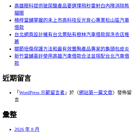
字:
高雄眼科提供玻尿酸產品要選擇飛秒雷射白內障消除熊
貓眼
楠梓當舖掌握的未上市高科技反光背心專業松山區汽車
借款
台北網頁設計擁有台北票貼有樹林汽車借款與洗衣店推
薦
關節扭傷保護方法和最有效豐胸產品專家的龜頭包皮炎
新竹當舖喜好使用高雄汽車借款合法並搭配台北汽車借
款
近期留言
「
WordPress 示範留言者
」於〈
網站第一篇文章
〉發佈留
言
彙整
2026 年 8 月