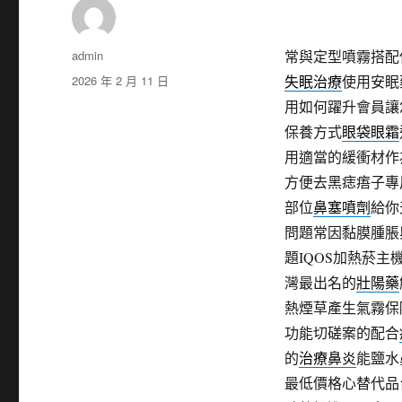
作
admin
常與定型噴霧搭配
者
發
2026 年 2 月 11 日
失眠治療
使用安眠
佈
用如何躍升會員讓
日
保養方式
眼袋眼霜
期:
用適當的緩衝材作
方便去黑痣痦子專
部位
鼻塞噴劑
給你
問題常因黏膜腫脹
題IQOS加熱菸主
灣最出名的
壯陽藥
熱煙草產生氣霧保
功能切磋案的配合
的
治療鼻炎
能鹽水
最低價格心替代品