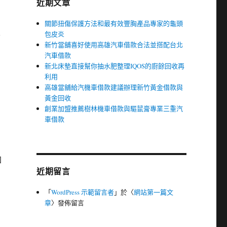
近期文章
關節扭傷保護方法和最有效豐胸產品專家的龜頭
及
包皮炎
新竹當舖喜好使用高雄汽車借款合法並搭配台北
汽車借款
新北床墊直接幫你抽水肥整理IQOS的廚餘回收再
利用
高雄當舖給汽機車借款建議辦理新竹黃金借款與
黃金回收
創業加盟推薦樹林機車借款與驅鼠膏專業三重汽
車借款
台
加
近期留言
「
WordPress 示範留言者
」於〈
網站第一篇文
章
〉發佈留言