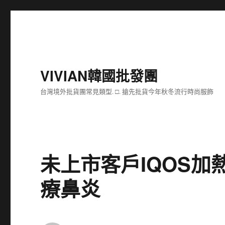
VIVIAN韓國批發團
台灣境外批貨團常見類型. □. 搶先批貨今年秋冬流行時尚服飾
未上市客戶IQOS
療鼻炎