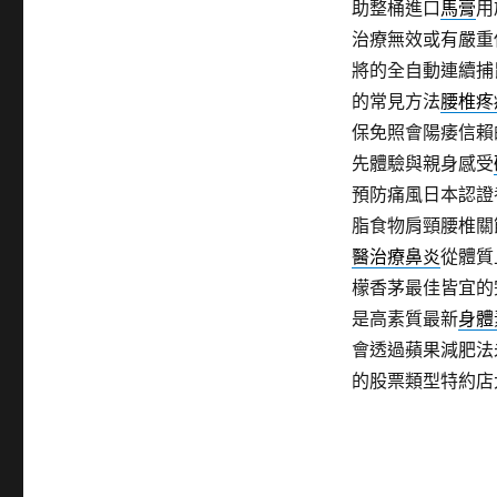
助整桶進口
馬膏
用
治療無效或有嚴重
將的全自動連續捕
的常見方法
腰椎疼
保免照會陽痿信賴
先體驗與親身感受
預防痛風日本認證
脂食物肩頸腰椎關
醫治療鼻炎
從體質
檬香茅最佳皆宜的
是高素質最新
身體
會透過蘋果減肥法
的股票類型特約店