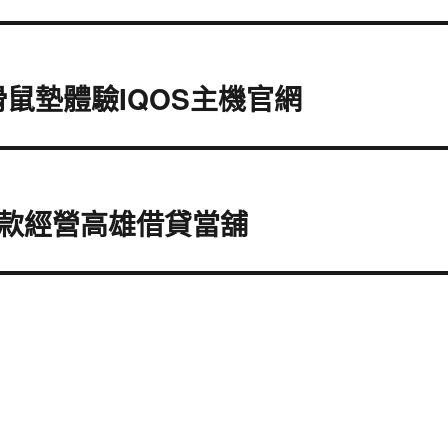
滑鼠墊體驗IQOS主機官網
款經營高雄借貸當舖