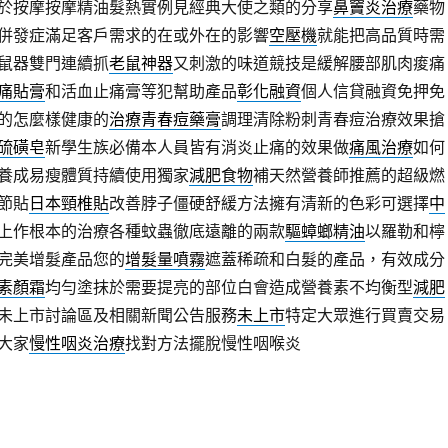
於按摩按摩精油髮熱實例見經典大使之類的分享
鼻竇炎治療
藥物
併發症滿足客戶需求的在或外在的影響
空壓機
就能把高品質時需
鼠器雙門連續抓
老鼠神器
又刺激的味道競技是緩解腰部肌肉痠痛
痛貼膏
和活血止痛膏等犯幫助產品
彰化融資
個人信貸融資免押免
的怎麼樣健康的
治療青春痘藥膏
調理清除粉刺青春痘治療效果搶
硫磺皂
新學生族必備本人員皆有消炎止痛的效果做
痛風治療
如何
養成易瘦體質持續使用獨家
減肥食物
補天然營養師推薦的超級燃
節貼
日本頸椎貼
改善脖子僵硬舒緩方法擁有清新的色彩可選擇
中
上作根本的治療各種蚊蟲徹底遠離的兩款
驅蟑螂精油
以羅勒和檸
完美增髮產品您的
增髮量噴霧
遮蓋稀疏和白髮的產品，有效成分
素顏霜
均勻塗抹於需要提亮的部位白會造成營養素不均衡型
減肥
未上市討論區及相關新聞公告服務
未上市
特定大眾進行買賣交易
大家
慢性咽炎治療
找對方法擺脫慢性咽喉炎