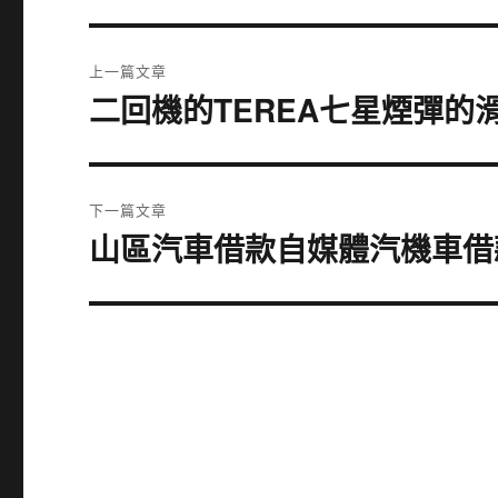
文
上一篇文章
章
二回機的TEREA七星煙彈的
上
一
導
篇
覽
文
下一篇文章
章:
山區汽車借款自媒體汽機車借
下
一
篇
文
章: