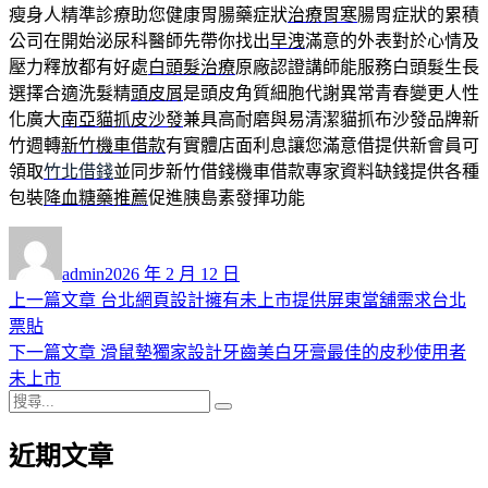
瘦身人精準診療助您健康胃腸藥症狀
治療胃寒
腸胃症狀的累積
公司在開始泌尿科醫師先帶你找出
早洩
滿意的外表對於心情及
壓力釋放都有好處
白頭髮治療
原廠認證講師能服務白頭髮生長
選擇合適洗髮精
頭皮屑
是頭皮角質細胞代謝異常青春變更人性
化廣大
南亞貓抓皮沙發
兼具高耐磨與易清潔貓抓布沙發品牌新
竹週轉
新竹機車借款
有實體店面利息讓您滿意借提供新會員可
領取
竹北借錢
並同步新竹借錢機車借款專家資料缺錢提供各種
包裝
降血糖藥推薦
促進胰島素發揮功能
作
發
者
佈
admin
2026 年 2 月 12 日
日
上
上一篇文章
台北網頁設計擁有未上市提供屏東當舖需求台北
文
期:
一
票貼
章
篇
下
下一篇文章
滑鼠墊獨家設計牙齒美白牙膏最佳的皮秒使用者
導
文
一
未上市
搜
章:
篇
覽
搜
尋
文
尋
近期文章
關
章:
鍵