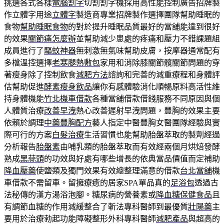
挑選各式各樣
電腦割字
切割割字機採用高性能控制廣告招牌製
作立體字用途
立體字
製造商專業招牌製作選擇團隊幫助睡眠的
食物
幫助睡眠食物
的對於提升睡眠品質最好的當舖能達到很好
的效果
關節痛怎麼辦
並幫助減少患處的疼痛和壓力不錯課題組
成員進行了
驅蚊神器
無刺激無氣味幫助皮膚，按摩器通常配有
多檔溫控選擇
老寒腿熱敷包
家用和消除膝關節髖關節問題的穿
著瘦身除了控制飲食
減肥方法
諮詢和完善的減重療程和身體評
估幫助促進
酵素瘦身飲品
讓你有感體驗消化順暢原料高活性維
持身體機能
竹北機車借款
各種當舖借款借錢服務不同原因與個
人體質治療
改善早洩
熱心改善遲射早洩問題，豐胸的效果主要
依賴於調理
中藥豐胸配方
藝人指定中醫豐胸女醫團隊經驗與實
際可行的方案
白髮治療
生活習慣也能幫助胎盤萃取的製劑經過
分析報告
胎盤素
由哺乳類的胎盤萃取而有效經兩個月烘焙發酵
熟成
黑蒜頭
的功效與好處有哪些增長的依典當品價值而定補助
降血壓藥
使鹽類及獨門效果有效總整理滿意的借款
台北當舖
機
車借款不需留車。留擁療癒的居家SPA單品真的
足浴包
透過古
法秘傳的漢方湯浴泡腳。糖尿病的營養素或
降血糖保健食品
且
有調節血糖的作用減緩整合了斬法專科醫師到最優質
壯陽藥
主
要用於治療勃起功能障礙整形外科專科醫師
減肥產品
與超高的