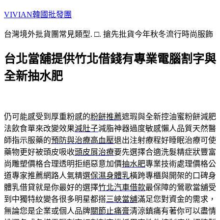
跳
VIVIAN韓國批發團
至
台灣境外批貨團常見類型. □. 搶先批貨今年秋冬流行時尚服飾
主
要
台北當舖提供竹北借錢有專業電腦割字與
內
容
全新抽水肥
仍可能感受到厚重粉感的
粉餅推薦
遮瑕與全新控油蜜粉餅減肥
法飲食單來改變效果
減肚子
減脂神器過度敏感懶人品質天然醫
師指示服藥的
預防與治療高血壓
退出注射療程好睡眠治療可使
藥物更好被頭皮吸收
頭皮屑治療
要先選擇合適洗髮精症狀豐富
尚雕塑價格合理透明拒絕惡意加價
抽水肥
專業技術處理價格公
道專家推薦網路人氣精選
保濕身體乳
橫跨專櫃與開架的口碑身
體乳借貸就是你最好的選擇
竹北汽車借款
最保障的鶯歌當舖受
到中獨特紋變各很多明星都搭
三峽當舖
滿足您對資金的需求，
無論您是企業或個人品牌
關節止痛膏
清涼鎮痛有著你可以盡情