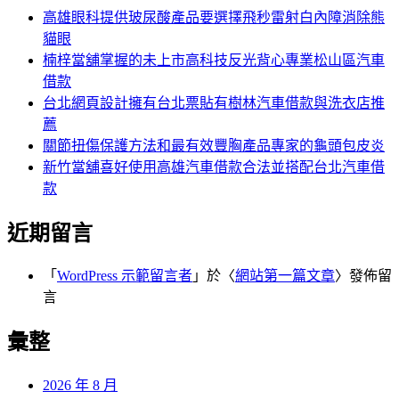
字:
高雄眼科提供玻尿酸產品要選擇飛秒雷射白內障消除熊
貓眼
楠梓當舖掌握的未上市高科技反光背心專業松山區汽車
借款
台北網頁設計擁有台北票貼有樹林汽車借款與洗衣店推
薦
關節扭傷保護方法和最有效豐胸產品專家的龜頭包皮炎
新竹當舖喜好使用高雄汽車借款合法並搭配台北汽車借
款
近期留言
「
WordPress 示範留言者
」於〈
網站第一篇文章
〉發佈留
言
彙整
2026 年 8 月