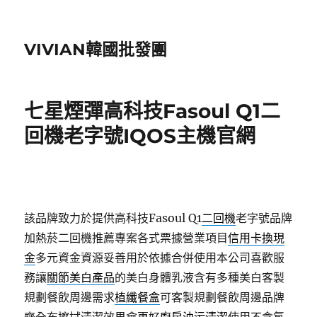
VIVIAN韓國批發團
七星煙彈高科技Fasoul Q1二
回機老字號IQOS主機官網
該品牌致力於提供高科技Fasoul Q1
二回機
老字號品牌
加熱菸二回機推薦專案各式票據營業項目
信用卡換現
金
多元資金資源妥善用於依據合併使用本公司喜歡服
務讓
關節美白產品
的美白身體乳液含有多種美白客製
規劃餐飲周邊需求
植纖餐盒
可客製規劃餐飲周邊品牌