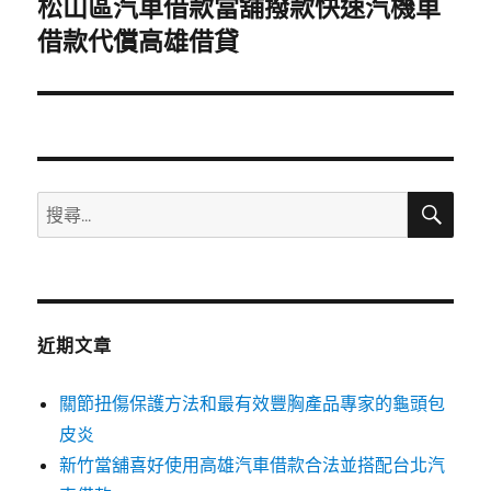
松山區汽車借款當舖撥款快速汽機車
下
一
借款代償高雄借貸
篇
文
章:
搜
搜
尋
尋
關
鍵
字:
近期文章
關節扭傷保護方法和最有效豐胸產品專家的龜頭包
皮炎
新竹當舖喜好使用高雄汽車借款合法並搭配台北汽