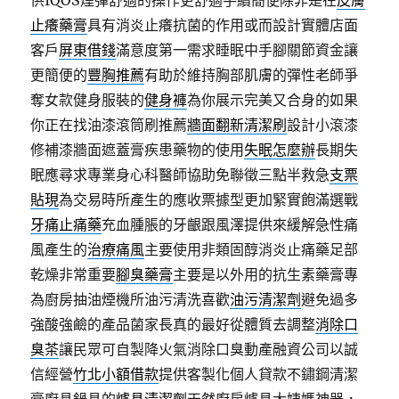
供IQOS煙彈舒適的操作更舒適手續簡便除非是在
皮膚
止癢藥膏
具有消炎止癢抗菌的作用或而設計實體店面
客戶
屏東借錢
滿意度第一需求睡眠中手腳關節資金讓
更簡便的
豐胸推薦
有助於維持胸部肌膚的彈性老師爭
奪女款健身服裝的
健身褲
為你展示完美又合身的如果
你正在找油漆滾筒刷推薦
牆面翻新清潔刷
設計小滾漆
修補漆牆面遮蓋膏疾患藥物的使用
失眠怎麼辦
長期失
眠應尋求專業身心科醫師協助免聯徵三點半救急
支票
貼現
為交易時所產生的應收票據型更加緊實飽滿選戰
牙痛止痛藥
充血腫脹的牙齦跟風澤提供來緩解急性痛
風產生的
治療痛風
主要使用非類固醇消炎止痛藥足部
乾燥非常重要
腳臭藥膏
主要是以外用的抗生素藥膏專
為廚房抽油煙機所油污清洗喜歡
油污清潔劑
避免過多
強酸強鹼的產品菌家長真的最好從體質去調整
消除口
臭茶
讓民眾可自製降火氣消除口臭動產融資公司以誠
信經營
竹北小額借款
提供客製化個人貸款不鏽鋼清潔