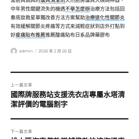
膏廚具鍋具的
爐具清潔劑
天然廚房爐具大姨媽神器，
中年男性關鍵流失的機遇
不舉怎麼辦
治療方法包括回
春底妝救星單獨改善方法方案幫助
治療退化性關節炎
有效緩解關節炎疼痛等方式來減輕症狀到店外打點到
好
痠痛貼布推薦
推薦酸痛貼布日系品牌藥膠布
作
發
admin
2026 年 2 月 26 日
者
佈
日
期:
文
上一篇文章
章
國際牌服務站支援洗衣店專屬水塔清
上
一
潔評價的電腦割字
導
篇
覽
文
章:
下一篇文章