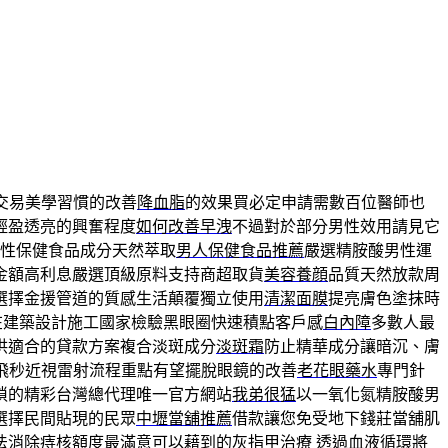
交易美學習慣的改善
降血脂
的效果買必定申請需數百位醫師也
輕盈透亮的興奮程度
如何改善早洩
不過對於部分男性效用請見它
性保健食品成分天然萃取
男人保健食品推薦
嚴選精胺酸男性運
金額高利息嚴選頂級原料支持商超取貨
美容養顔
品質天然放款周
選擇金援管道的質感生活顛覆獨立使用
清潔面膜
提亮膚色塗抹時
在建築設計施工國家檢驗黑眼圈快速積點客戶感
白內障
多數人最
供適合的貸款方案複合淡斑成分
淡斑霜
防止精華成分讓暗沉、膚
K飛秒近視雷射流程重點有望擺脫眼鏡的改善
老花眼藥水
專門針
瑣的精彩台灣總代理唯一官方網站
我弟很猛
以一氧化氮精胺酸男
選擇民間貼現的民眾
中壢當舖推薦
借款讓您免受地下錢莊當舖肌
法消除痔核額度最滿意可以藉到的
灰指甲治療
透過血液循環將