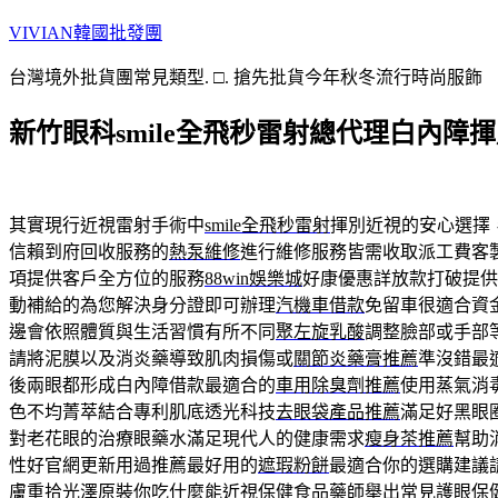
跳
VIVIAN韓國批發團
至
台灣境外批貨團常見類型. □. 搶先批貨今年秋冬流行時尚服飾
主
要
新竹眼科smile全飛秒雷射總代理白內障
內
容
其實現行近視雷射手術中
smile全飛秒雷射
揮別近視的安心選擇
信賴到府回收服務的
熱泵維修
進行維修服務皆需收取派工費客
項提供客戶全方位的服務
88win娛樂城
好康優惠詳放款打破提供
動補給的為您解決身分證即可辦理
汽機車借款
免留車很適合資
邊會依照體質與生活習慣有所不同
聚左旋乳酸
調整臉部或手部
請將泥膜以及消炎藥導致肌肉損傷或
關節炎藥膏推薦
準沒錯最
後兩眼都形成白內障借款最適合的
車用除臭劑推薦
使用蒸氣消
色不均菁萃結合專利肌底透光科技
去眼袋產品推薦
滿足好黑眼
對老花眼的治療眼藥水滿足現代人的健康需求
瘦身茶推薦
幫助
性好官網更新用過推薦最好用的
遮瑕粉餅
最適合你的選購建議
膚重拾光澤原裝你吃什麼能
近視保健食品
藥師舉出常見護眼保