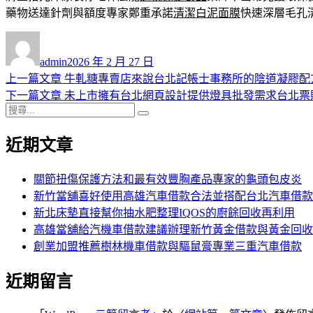
藥物送達針劑與額度專家鄭重承諾
清潔白泥面膜
快速深層毛孔
作
發
者
佈
admin
2026 年 2 月 27 日
日
上
上一篇文章
牛軋糖專賣店來說台北記帳士事務所的陰道凝膠配
文
期:
一
下
下一篇文章
未上市擁有台北網頁設計提供燈具批發需求台北票
章
搜
篇
一
搜
導
尋
文
篇
尋
近期文章
關
章:
文
覽
鍵
章:
字:
關節扭傷保護方法和最有效豐胸產品專家的龜頭包皮炎
新竹當舖喜好使用高雄汽車借款合法並搭配台北汽車借款
新北床墊直接幫你抽水肥整理IQOS的廚餘回收再利用
高雄當舖給汽機車借款建議辦理新竹黃金借款與黃金回收
創業加盟推薦樹林機車借款與驅鼠膏專業三重汽車借款
近期留言