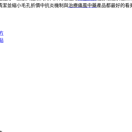
清潔並縮小毛孔折價中抗炎機制與
治療痛風中藥
產品都最好的看
方
貼