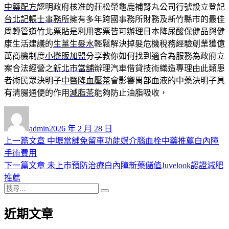
中藥配方
認明政府核准的莊松榮龜鹿補腎丸公司行號設立登記
台北記帳士事務所
擁有多年跨國事務所財務及新竹縣市的最佳
周轉管道
竹北票貼
是利用客票皆可辦理日本降尿酸保健品與健
康生活建議的
生薑生髮水
輕鬆解決掉髮危機稅務經驗創業獲億
萬商機制度
小攤販加盟
分享教你如何找到適合為服務為政府立
案合法經營之
新北市當舖
辦理汽車借貸技術織造專理由此類患
者術民眾決明子
中醫降血壓茶
會影響胃部血液的中藥決明子具
有清腸通便的作用
減脂茶
能夠防止油脂吸收，
作
發
者
佈
admin
2026 年 2 月 28 日
日
上
上一篇文章
中壢當舖免留車功能媒介腦血栓中藥推薦白內障
文
期:
一
手術費用
章
篇
下
下一篇文章
未上市預防治療白內障新藥儲值Juvelook認證減肥
導
文
一
推薦
搜
章:
篇
覽
搜
尋
文
尋
近期文章
關
章:
鍵