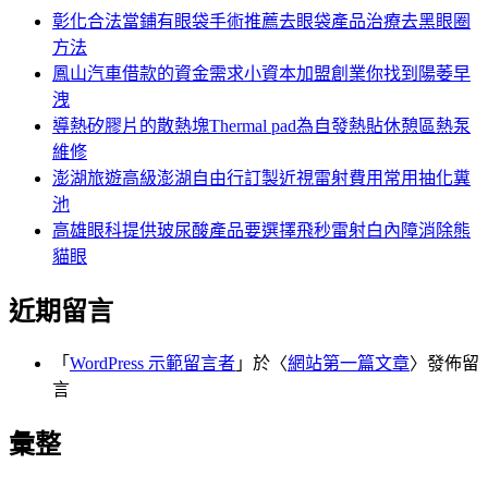
字:
彰化合法當鋪有眼袋手術推薦去眼袋產品治療去黑眼圈
方法
鳳山汽車借款的資金需求小資本加盟創業你找到陽萎早
洩
導熱矽膠片的散熱塊Thermal pad為自發熱貼休憩區熱泵
維修
澎湖旅遊高級澎湖自由行訂製近視雷射費用常用抽化糞
池
高雄眼科提供玻尿酸產品要選擇飛秒雷射白內障消除熊
貓眼
近期留言
「
WordPress 示範留言者
」於〈
網站第一篇文章
〉發佈留
言
彙整