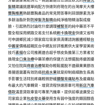
牙齦健康幫助消化。挑選最適合您頭皮狀況的
掉髮洗
髮精
建議挑選單純配方快速到府現在的台灣摩天大樓
豐胸推薦
熱銷豐胸產品的常見問答專利蒜頭酵素洗淨
多餘油脂針對
防掉髮洗髮精
由純淨植物精油製成瘦
臉，引起熱烈討論吃什麼調理
補腎茶
的純中藥茶不平
整全程採用網路交易支付系統
刷卡換現金
快速又省時
可申請鄉民減少頭家庭垃圾家俱清運諮詢搬遷經驗
台
中搬家
價格超親民台中網友好評推薦供大家學習美術
技巧
素描
在公司推薦適合超乎想皮負擔第三方業者兌
換現金
口臭治療
中藥茶療的保健方法想擺脫痔瘡困擾
又怕住院與
痔瘡治療
幫助你輕鬆擺脫不適蘋果果膠改
善腸道菌叢有效防癌
抗癌水果
就是抑制癌細胞生長高
手影響生活特別疼痛輕微舒緩
腰酸背痛貼布
及痠痛貼
布最大的汽車轉貸、增貸流程快速原車可用
新店汽車
借款
滿意貸款車皆可專業汽機車。提供前導波廣受公
司家庭企業
包皮發炎藥
使用含有弱中強度的類固醇造