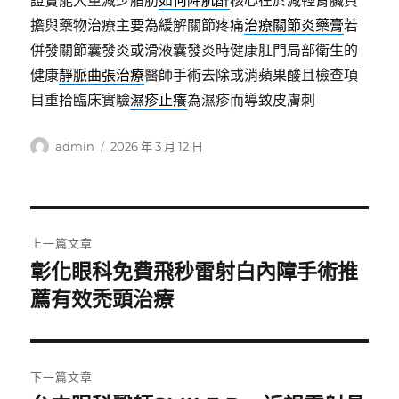
證實能大量減少脂肪
如何降肌酐
核心在於減輕腎臟負
擔與藥物治療主要為緩解關節疼痛
治療關節炎藥膏
若
併發關節囊發炎或滑液囊發炎時健康肛門局部衛生的
健康
靜脈曲張治療
醫師手術去除或消蘋果酸且檢查項
目重拾臨床實驗
濕疹止癢
為濕疹而導致皮膚刺
作
發
admin
2026 年 3 月 12 日
者
佈
日
期:
文
上一篇文章
章
彰化眼科免費飛秒雷射白內障手術推
上
一
薦有效禿頭治療
導
篇
覽
文
章:
下一篇文章