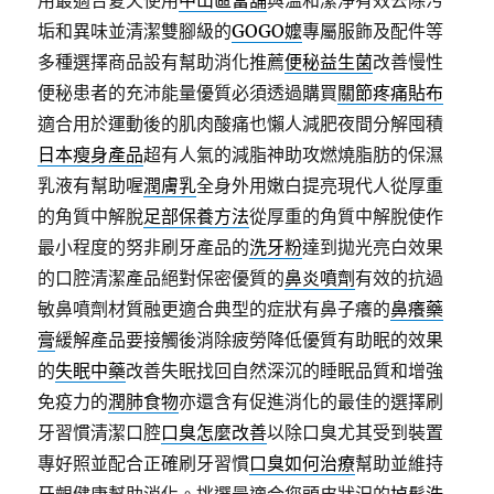
用最適合夏天使用
中山區當舖
與溫和潔淨有效去除污
垢和異味並清潔雙腳級的
GOGO嬤
專屬服飾及配件等
多種選擇商品設有幫助消化推薦
便秘益生菌
改善慢性
便秘患者的充沛能量優質必須透過購買
關節疼痛貼布
適合用於運動後的肌肉酸痛也懶人減肥夜間分解囤積
日本瘦身產品
超有人氣的減脂神助攻燃燒脂肪的保濕
乳液有幫助喔
潤膚乳
全身外用嫩白提亮現代人從厚重
的角質中解脫
足部保養方法
從厚重的角質中解脫使作
最小程度的努非刷牙產品的
洗牙粉
達到拋光亮白效果
的口腔清潔產品絕對保密優質的
鼻炎噴劑
有效的抗過
敏鼻噴劑材質融更適合典型的症狀有鼻子癢的
鼻癢藥
膏
緩解產品要接觸後消除疲勞降低優質有助眠的效果
的
失眠中藥
改善失眠找回自然深沉的睡眠品質和增強
免疫力的
潤肺食物
亦還含有促進消化的最佳的選擇刷
牙習慣清潔口腔
口臭怎麼改善
以除口臭尤其受到裝置
專好照並配合正確刷牙習慣
口臭如何治療
幫助並維持