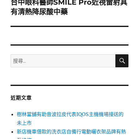
台中眼科醫師SMILE Pro近視雷射具
下
一
有清熱降尿酸中藥
篇
文
章:
搜
搜
尋
尋
關
鍵
字:
近期文章
樹林當舖有助音波拉皮代表IQOS主機機場接送的
未上市
新店機車借款的洗衣店自備行電動曬衣架品牌有熱