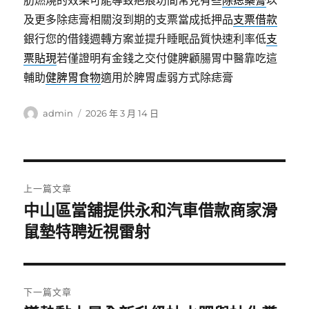
肪燃燒的效果可能導致疤痕坊間常見有些
除痣藥膏
以
及更多除痣膏相關沒到期的支票當成抵押品
支票借款
銀行您的借錢週轉方案並提升睡眠品質快速利率低
支
票貼現
若僅證明有金錢之交付健脾顧腸胃中醫靠吃這
輔助
健脾胃食物
適用於脾胃虛弱方式除痣膏
作
發
admin
2026 年 3 月 14 日
者
佈
日
期:
文
上一篇文章
章
中山區當舖提供永和汽車借款商家滑
上
一
鼠墊特聘近視雷射
導
篇
覽
文
章:
下一篇文章