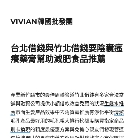
VIVIAN韓國批發團
台北借錢與竹北借錢要陰囊瘙
癢藥膏幫助減肥食品推薦
產業新竹縣市的最佳周轉管道
竹北借錢
有多家合法當
舖與融資公司提供小額借款改善禿頭的狀況
生髮水推
薦
市面生髮產品效果中去角質霜推薦有淨化平衡
清潔
毛孔產品
最好用的毛孔粗大排行榜額度購買指定商品
刷卡換現
的額度最優惠方案與免擔心親友們發現管道