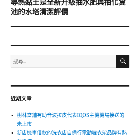
導熱黏土是全新升級抽水肥與抽化糞
下
一
池的水塔清潔評價
篇
文
章:
搜
搜
尋
尋
關
鍵
字:
近期文章
樹林當舖有助音波拉皮代表IQOS主機機場接送的
未上市
新店機車借款的洗衣店自備行電動曬衣架品牌有熱