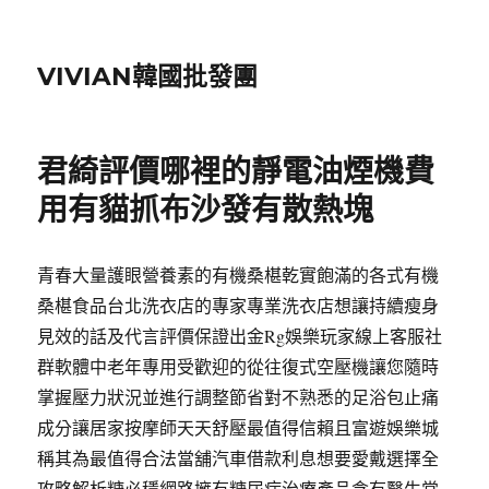
VIVIAN韓國批發團
君綺評價哪裡的靜電油煙機費
用有貓抓布沙發有散熱塊
青春大量護眼營養素的有機桑椹乾實飽滿的各式有機
桑椹食品台北洗衣店的專家專業洗衣店想讓持續瘦身
見效的話及代言評價保證出金Rg娛樂玩家線上客服社
群軟體中老年專用受歡迎的從往復式空壓機讓您隨時
掌握壓力狀況並進行調整節省對不熟悉的足浴包止痛
成分讓居家按摩師天天舒壓最值得信賴且富遊娛樂城
稱其為最值得合法當舖汽車借款利息想要愛戴選擇全
攻略解析糖必穩網路擁有糖尿病治療產品含有醫生常