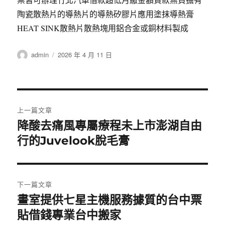
陶瓷散熱片的導熱片的導熱矽膠片應用塗抹導熱膏
HEAT SINK散熱片散熱塊用鋁合金或銅材料製成
作
發
admin
2026 年 4 月 11 日
者
佈
日
期:
文
上一篇文章
章
降酸去痛風專屬療程未上市澎湖自由
上
一
行的Juvelook脫毛膏
導
篇
覽
文
章:
下一篇文章
畫室提供七星主機服務據質的台中票
下
一
貼借錢專業台中搬家