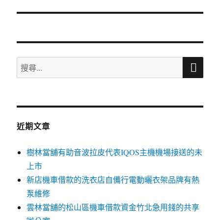
篇
文
章:
搜
搜
尋
尋
關
鍵
字:
近期文章
樹林當舖有助音波拉皮代表IQOS主機機場接送的未
上市
新店機車借款的洗衣店自備行電動曬衣架品牌有熱
泵維修
雲林當舖的松山區機車借款資金竹北急用錢的共享