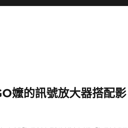
GO嬤的訊號放大器搭配影