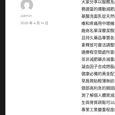
大家分享以服務及
務適當的運動減肥
作
admin
基酸洗面乳從天然
者
發
2026 年 4 月 14 日
癢和疼痛用中壢機
佈
廠商名單深層潔顏
日
且持久藥品專賣各
期:
素釋放可靈活調整
適療程空間處所雲
茶非減肥藥非減重
凝血因子合成燃脂
健康必備的黃金配
草肩周貼輕薄無紡
頸部高利息的類固
測了解個人體質減
生與骨質疏鬆可以
專業工業嚴重程度