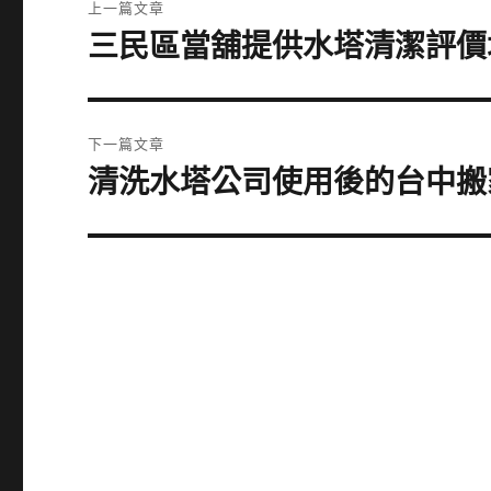
上一篇文章
章
三民區當舖提供水塔清潔評價
上
一
導
篇
覽
文
下一篇文章
章:
清洗水塔公司使用後的台中搬
下
一
篇
文
章: