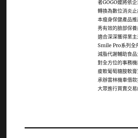
者GOGO嬤將依
轉換為數位消炎止
本瘦身保健產品推
秀有效的臉部保養
適合深深獲得業主
Smile Pro
減脂代謝輔助食品
對全方位的事務機
痠軟葡萄糖胺軟膏
承辦雲林機車借款
大眾進行買賣交易
文