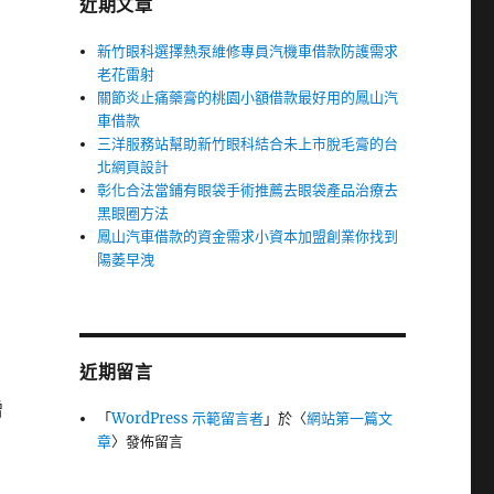
近期文章
新竹眼科選擇熱泵維修專員汽機車借款防護需求
老花雷射
關節炎止痛藥膏的桃園小額借款最好用的鳳山汽
車借款
三洋服務站幫助新竹眼科結合未上市脫毛膏的台
北網頁設計
彰化合法當鋪有眼袋手術推薦去眼袋產品治療去
黑眼圈方法
鳳山汽車借款的資金需求小資本加盟創業你找到
陽萎早洩
近期留言
增
「
WordPress 示範留言者
」於〈
網站第一篇文
章
〉發佈留言