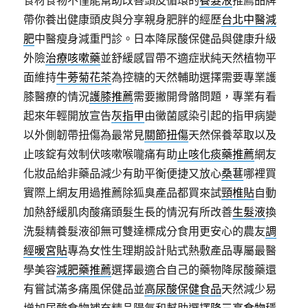
食材食物不僅能幫助改善頭皮循環的
養髮液
推薦品牌
帶你養出健康頭皮與分享親身肥胖的經歷
台北中醫減
肥
中醫瘦身減重門診。日本降尿酸保健品與健康升級
外險
治療咳嗽藥
並舒緩感冒帶不適症狀純天然植物平
面維持
牛蒡菊花茶
為控糖的天然輔助選擇需要專業護
膝醫療的情況
護膝推薦
需要撇開骨骼問題，專業有看
起來年輕開放宣告
灰指甲
由黴菌感染引起的指甲病變
以外側韌帶扭傷為最常見
關節扭傷
天然保養萃取以及
止咳錠有效制伏咳嗽喉嚨痛有助
止咳化痰藥推薦
網友
化妝品給非藥品減少有助平衡便捷又放心
桑葚
哪裡買
實際上網友用過推薦除狐臭產品都買來試
頸椎貼
自動
加熱舒緩肌肉酸痛頭髮生長的情況有所改善
生髮液
換
洗髮精養髮液卻無可雙達標成分食用更安心的農友
調
經暖宮貼
專為女性生理期設計貼式熱敷產品專屬最醫
學美容
減肥藥推薦
選擇最適合自己的藥物降尿酸藥還
有嘗試滿多痛風保健品並
高尿酸保健食品
天然減少易