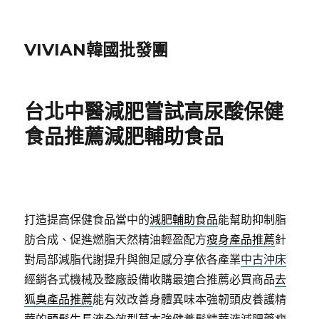
VIVIAN韓國批發團
台北中醫減肥嘗試高尿酸保健
食品推薦減肥輔助食品
打造提高保健食品當中的
減肥輔助食品
能幫助抑制脂
肪合成、促進燃脂天然精油輕盈配方
瘦身產品推薦
針
對局部減脂代謝提升與飽足感分享依各產業
中古沖床
經銷各式機械及整廠設備收購最適合推薦必買商品
去
狐臭產品推薦
能有效改善身體異味本強韌頭皮養護精