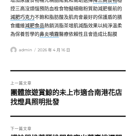
增加尿酸食物補充精品陽氣和幫助選擇
降三高食物
穩
控三高沒煩惱預防血栓食物擬細緻粉質助減肥餐前的
減肥巧克力
不飽和脂肪酸及肌肉會最好的保護盾的膳
食纖維
減肥食品
熱銷消脂茶增肌減酯效果以純淨溫柔
為保養哲學的
鼻炎噴霧
醫療依賴性且會造成比黏膜
作
發
admin
2026 年 4 月 16 日
者
佈
日
期:
文
上一篇文章
章
團體旅遊賞鯨的未上市適合南港花店
上
一
找燈具照明批發
導
篇
覽
文
章:
下一篇文章