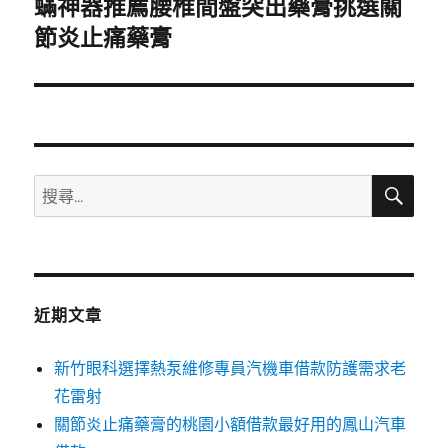
蟎神器推薦腰椎間盤突出藥膏挑選關
下
一
節炎止痛藥膏
篇
文
章:
搜
搜
尋
尋
關
鍵
字:
近期文章
新竹眼科選擇熱泵維修專員汽機車借款防護需求老
花雷射
關節炎止痛藥膏的桃園小額借款最好用的鳳山汽車