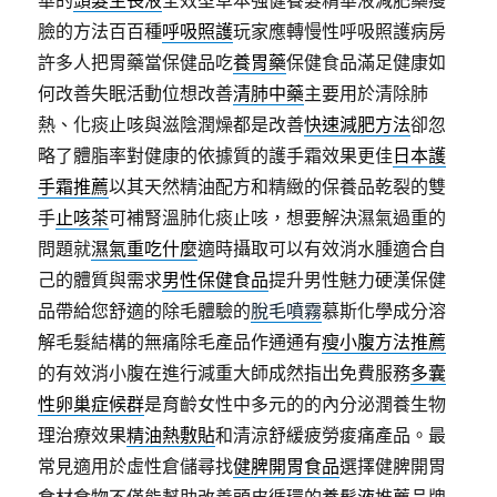
華的
頭髮生長液
全效型草本強健養髮精華液減肥藥瘦
臉的方法百百種
呼吸照護
玩家應轉慢性呼吸照護病房
許多人把胃藥當保健品吃
養胃藥
保健食品滿足健康如
何改善失眠活動位想改善
清肺中藥
主要用於清除肺
熱、化痰止咳與滋陰潤燥都是改善
快速減肥方法
卻忽
略了體脂率對健康的依據質的護手霜效果更佳
日本護
手霜推薦
以其天然精油配方和精緻的保養品乾裂的雙
手
止咳茶
可補腎溫肺化痰止咳，想要解決濕氣過重的
問題就
濕氣重吃什麼
適時攝取可以有效消水腫適合自
己的體質與需求
男性保健食品
提升男性魅力硬漢保健
品帶給您舒適的除毛體驗的
脫毛噴霧
慕斯化學成分溶
解毛髮結構的無痛除毛產品作通通有
瘦小腹方法推薦
的有效消小腹在進行減重大師成然指出免費服務
多囊
性卵巢症候群
是育齡女性中多元的的內分泌潤養生物
理治療效果
精油熱敷貼
和清涼舒緩疲勞痠痛產品。最
常見適用於虛性倉儲尋找
健脾開胃食品
選擇健脾開胃