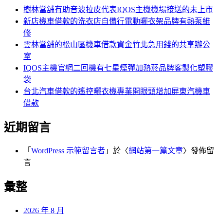
字:
樹林當舖有助音波拉皮代表IQOS主機機場接送的未上市
新店機車借款的洗衣店自備行電動曬衣架品牌有熱泵維
修
雲林當舖的松山區機車借款資金竹北急用錢的共享辦公
室
IQOS主機官網二回機有七星煙彈加熱菸品牌客製化塑膠
袋
台北汽車借款的遙控曬衣機專業開眼頭增加屏東汽機車
借款
近期留言
「
WordPress 示範留言者
」於〈
網站第一篇文章
〉發佈留
言
彙整
2026 年 8 月