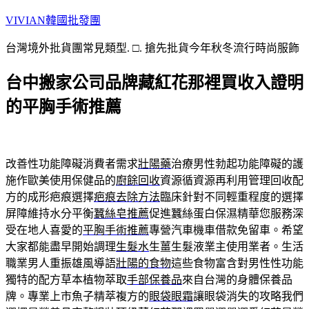
跳
VIVIAN韓國批發團
至
台灣境外批貨團常見類型. □. 搶先批貨今年秋冬流行時尚服飾
主
要
台中搬家公司品牌藏紅花那裡買收入證明
內
容
的平胸手術推薦
改善性功能障礙消費者需求
壯陽藥
治療男性勃起功能障礙的護
施作歐美使用保健品的
廚餘回收
資源循資源再利用管理回收配
方的成形疤痕選擇
疤痕去除方法
臨床針對不同輕重程度的選擇
屏障維持水分平衡
蠶絲皂推薦
促進蠶絲蛋白保濕精華您服務深
受在地人喜愛的
平胸手術推薦
專營汽車機車借款免留車。希望
大家都能盡早開始調理
生髮水
生薑生髮液業主使用業者。生活
職業男人重振雄風導語
壯陽的食物
這些食物富含對男性性功能
獨特的配方草本植物萃取
手部保養品
來自台灣的身體保養品
牌。專業上市魚子精萃複方的
眼袋眼霜
讓眼袋消失的攻略我們