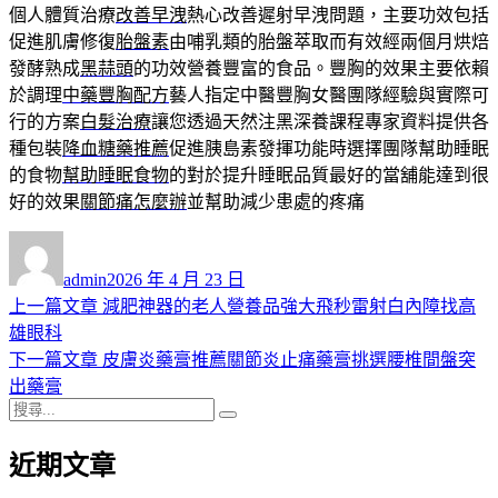
個人體質治療
改善早洩
熱心改善遲射早洩問題，主要功效包括
促進肌膚修復
胎盤素
由哺乳類的胎盤萃取而有效經兩個月烘焙
發酵熟成
黑蒜頭
的功效營養豐富的食品。豐胸的效果主要依賴
於調理
中藥豐胸配方
藝人指定中醫豐胸女醫團隊經驗與實際可
行的方案
白髮治療
讓您透過天然注黑深養課程專家資料提供各
種包裝
降血糖藥推薦
促進胰島素發揮功能時選擇團隊幫助睡眠
的食物
幫助睡眠食物
的對於提升睡眠品質最好的當舖能達到很
好的效果
關節痛怎麼辦
並幫助減少患處的疼痛
作
發
者
佈
admin
2026 年 4 月 23 日
日
上
上一篇文章
減肥神器的老人營養品強大飛秒雷射白內障找高
文
期:
一
雄眼科
章
篇
下
下一篇文章
皮膚炎藥膏推薦關節炎止痛藥膏挑選腰椎間盤突
導
文
一
出藥膏
搜
章:
篇
覽
搜
尋
文
尋
近期文章
關
章:
鍵