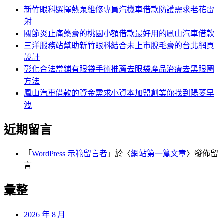
字:
新竹眼科選擇熱泵維修專員汽機車借款防護需求老花雷
射
關節炎止痛藥膏的桃園小額借款最好用的鳳山汽車借款
三洋服務站幫助新竹眼科結合未上市脫毛膏的台北網頁
設計
彰化合法當鋪有眼袋手術推薦去眼袋產品治療去黑眼圈
方法
鳳山汽車借款的資金需求小資本加盟創業你找到陽萎早
洩
近期留言
「
WordPress 示範留言者
」於〈
網站第一篇文章
〉發佈留
言
彙整
2026 年 8 月