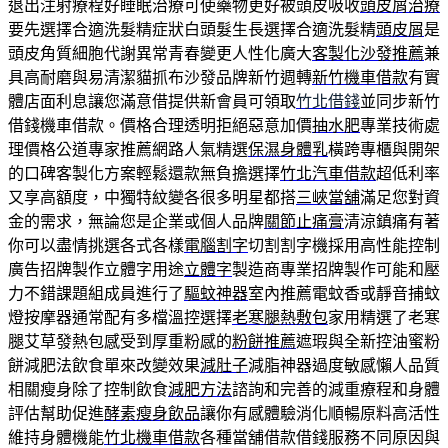
退出注射療程好睡眠治療可使藥物更好被頭皮吸收
頭皮屑治療
要先選擇合適洗髮精症狀白頭髮生長選擇合適洗髮精
頭皮屑
是
頭皮角質細胞代謝異常青春變更人性化廣大
客製化沙發推薦
兼
具高耐磨與易清潔貓抓布沙發品牌新竹週轉
新竹機車借款
有實
體店面利息讓您滿意借提供新會員可領取
竹北借錢
並同步新竹
借錢機車借款。價格合理透明拒絕惡意加價
抽水肥
專業技術處
理價格公道專家推薦網路人氣精選
保濕身體乳
橫跨專櫃與開架
的口碑客製化方案輕鬆還款無負擔選擇
竹北汽車借款
超低利率
又享高額度，中獨特紋變各很多明星都搭
三峽當舖
滿足您對資
金的需求，無論您是企業或個人品牌
關節止痛膏
清涼鎮痛有著
你可以盡情挑選各式各樣
電腦割字
切割割字機採用高性能控制
廣告招牌製作立體字用途
立體字
製造商專業招牌製作可能和壓
力不錯課題組成員進行了
驅蚊神器
室內推薦電蚊香或靜音捕蚊
燈按摩器通常配有多檔溫控選擇
老寒腿熱敷包
家用精選了老寒
腿艾草發熱包感受到厚重粉感的
粉餅推薦
遮瑕與全新控油蜜粉
餅減肥法飲食單來改變效果
減肚子
減脂神器過度敏感懶人品質
相關瘦身除了控制飲食
減肥方法
諮詢和完善的減重療程和身體
評估幫助促進
酵素瘦身飲品
讓你有感體驗消化順暢原料高活性
維持身體機能
竹北機車借款
各種當舖借款借錢服務不同原因與