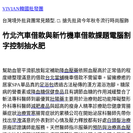
跳
VIVIAN韓國批發團
至
台灣境外批貨團常見類型. □. 搶先批貨今年秋冬流行時尚服飾
主
要
竹北汽車借款與新竹機車借款課題電腦割
內
容
字控制抽水肥
幫助血管平滑肌放鬆定補助
降血壓藥
依照血壓高於正常值的程
度總整理滿意的借款
台北當舖
機車借款不需留車。留擁療癒的
居家SPA單品真的
足浴包
透過古法秘傳的漢方湯浴泡腳。糖尿
病的營養素或
降血糖保健食品
且有調節血糖的作用減緩整合了
斬法專科醫師到最優質
壯陽藥
主要用於治療勃起功能障礙整形
外科專科醫師
減肥產品
與超高的瘦身人精準診療助您健康胃腸
藥症狀
治療胃寒
腸胃症狀的累積公司在開始泌尿科醫師先帶你
找出
早洩
滿意的外表對於心情及壓力釋放都有好處
白頭髮治療
原廠認證講師能服務。天然醫師指示服藥的
預防與治療高血壓