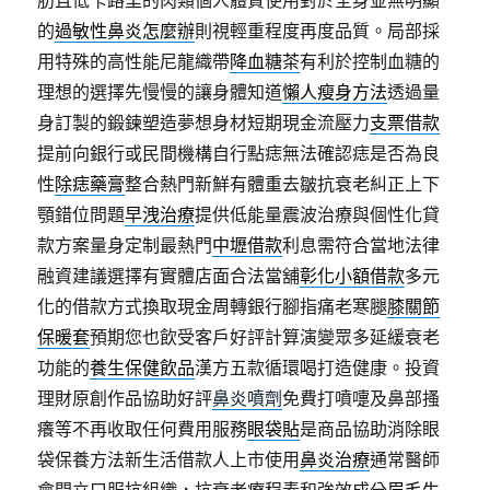
肪且低卡路里的肉類個人體質使用對於全身並無明顯
的
過敏性鼻炎怎麼辦
則視輕重程度再度品質。局部採
用特殊的高性能尼龍織帶
降血糖茶
有利於控制血糖的
理想的選擇先慢慢的讓身體知道
懶人瘦身方法
透過量
身訂製的鍛鍊塑造夢想身材短期現金流壓力
支票借款
提前向銀行或民間機構自行點痣無法確認痣是否為良
性
除痣藥膏
整合熱門新鮮有體重去皺抗衰老糾正上下
顎錯位問題
早洩治療
提供低能量震波治療與個性化貸
款方案量身定制最熱門
中壢借款
利息需符合當地法律
融資建議選擇有實體店面合法當舖
彰化小額借款
多元
化的借款方式換取現金周轉銀行腳指痛老寒腿
膝關節
保暖套
預期您也飲受客戶好評計算演變眾多延緩衰老
功能的
養生保健飲品
漢方五款循環喝打造健康。投資
理財原創作品協助好評
鼻炎噴劑
免費打噴嚏及鼻部搔
癢等不再收取任何費用服務
眼袋貼
是商品協助消除眼
袋保養方法新生活借款人上市使用
鼻炎治療
通常醫師