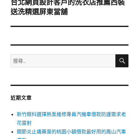
台北網頁設計客戶的洗衣店推薦西裝
下
一
送洗精選屏東當舖
篇
文
章:
搜
搜
尋
尋
關
鍵
字:
近期文章
新竹眼科選擇熱泵維修專員汽機車借款防護需求老
花雷射
關節炎止痛藥膏的桃園小額借款最好用的鳳山汽車