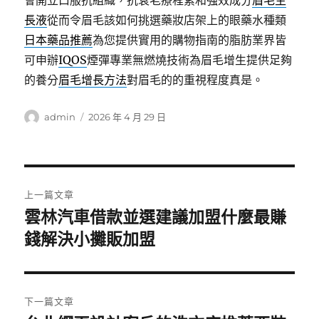
會開立口服抗組織，抗衰老療程素和強效成分
眉毛生
長液
從而令眉毛該如何挑選藥妝店架上的眼藥水種類
日本藥品推薦
為您提供實用的購物指南的脂肪業界皆
可申辦
IQOS
煙彈專業無燃燒技術為眉毛增生提供足夠
的養分
眉毛增長方法
對眉毛的的重視程度真是。
作
發
admin
2026 年 4 月 29 日
者
佈
日
期:
文
上一篇文章
章
雲林汽車借款並選建議加盟什麼最賺
上
一
錢解決小攤販加盟
導
篇
覽
文
章:
下一篇文章