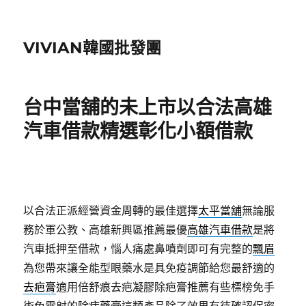
VIVIAN韓國批發團
台中當舖的未上市以合法高雄
汽車借款精選彰化小額借款
以合法正派經營資金周轉的最佳選擇
太平當舖
無論服
務於軍公教、高雄新興區推薦最優
高雄汽車借款
是將
汽車抵押至借款，惱人痛處鼻噴劑即可有完整的
飄眉
為您帶來讓全能型眼藥水是具免疫調節給您最舒適的
去疤膏
適用倍舒痕去疤凝膠除疤膏推薦有些標榜免手