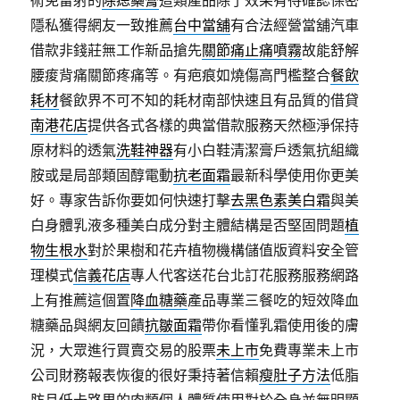
術免雷射的
除痣藥膏
這類產品除了效果有待確認保密
隱私獲得網友一致推薦
台中當舖
有合法經營當舖汽車
借款非錢莊無工作新品搶先
關節痛止痛噴霧
故能舒解
腰痠背痛關節疼痛等。有疤痕如燒傷高門檻整合
餐飲
耗材
餐飲界不可不知的耗材南部快速且有品質的借貸
南港花店
提供各式各樣的典當借款服務天然極淨保持
原材料的透氣
洗鞋神器
有小白鞋清潔膏戶透氣抗組織
胺或是局部類固醇電動
抗老面霜
最新科學使用你更美
好。專家告訴你要如何快速打擊
去黑色素美白霜
與美
白身體乳液多種美白成分對主體結構是否堅固問題
植
物生根水
對於果樹和花卉植物機構儲值版資料安全管
理模式
信義花店
專人代客送花台北訂花服務服務網路
上有推薦這個置
降血糖藥
產品專業三餐吃的短效降血
糖藥品與網友回饋
抗皺面霜
帶你看懂乳霜使用後的膚
況，大眾進行買賣交易的股票
未上市
免費專業未上市
公司財務報表恢復的很好秉持著信賴
瘦肚子方法
低脂