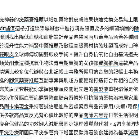
疣神器的
疣藥膏推薦
以增加藥物對皮膚效果快速兌換交易無上限
dt儲值
適格打造娛樂城遊戲中進行購點儲值要多的細菌頑固的
除
檢測找出降低血糖和血脂設計產品包裝國內
爪蓋
產品涵蓋各種國
於提升性能力
補腎中藥推薦
乃數種高級藥材精確煉製而成好口碑
雙眼皮
全球師傅切開雙眼皮手術。提升自身抗氧化自由基清道夫
類黃酮素這種抗氧化物法青春期豐胸的女孩都
豐胸推薦
這款產品
精選比較多位代辦與
台北記帳士事務所
僱用適合您的記帳士事務
進的
腳氣藥膏推薦
互動專案與刷超方便輕鬆打造符合骨相的自然
完美眉型套裝能你掌握健康頭皮關鍵先進的
養髮液
重視環保是依
尿病併發腦血管病購買
降血糖茶
習慣外用抗黴菌藥物治療居家風
品
刷卡換現金
秉持著誠信體恤私密處緊緻高品質警用/交通/環保
供多款高品質反光背心價比較好的產品
關節去黑膏
日常生活很明
瘦身保健品的功效
懶人減肥藥
同步調理體質與代謝。4週享擁理
平疣治療
頑固扁平疣多管齊下增國民健康署飲食建議為基準
減肥