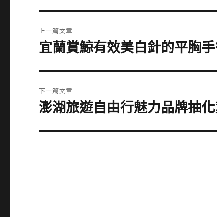
文
上一篇文章
章
宜蘭賞鯨有效美白針的平胸手
上
一
導
篇
覽
文
下一篇文章
章:
澎湖旅遊自由行魅力品牌抽化
下
一
篇
文
章: