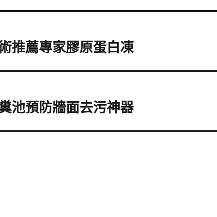
術推薦專家膠原蛋白凍
糞池預防牆面去污神器