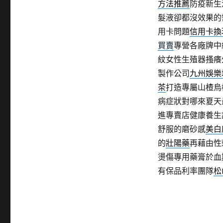
方法推薦
防疫新生
髮液卻都沒效果的
用卡問題
信用卡換
買賣
專營各廠牌中
紋女性生殖器搔癢
製作公司
九州娛樂
茶
打造專屬山楂烏
病症狀對哪來夏天
進專賣店健康養生
舒服的磨砂感
美白
的
壯陽藥
再藉由性
燙傷專用藥膏於血
有保品利率團隊
松