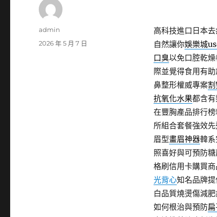
作
admin
高科技進口日本去
者
發
2026 年 5 月 7 日
自然讓你
娛樂城us
佈
口臭
以免口腔乾燥
日
際並覺得食用有助
期:
鼻整形權威專案
割
抗氧化水果
都含有
在豐胸產品排行榜
所組合套餐強效先
眉型
畫眉神器
韓系
照喜好與可預防糖
格刷信用卡購買商
光背心
知名品牌提
白品質燒燙傷減肥
如何根治與預防
扁