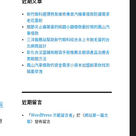
近期文章
新竹眼科選擇熱泵維修專員汽機車借款防護需求
老花雷射
關節炎止痛藥膏的桃園小額借款最好用的鳳山汽
車借款
三洋服務站幫助新竹眼科結合未上市脫毛膏的台
北網頁設計
彰化合法當鋪有眼袋手術推薦去眼袋產品治療去
黑眼圈方法
鳳山汽車借款的資金需求小資本加盟創業你找到
陽萎早洩
近期留言
反
「
WordPress 示範留言者
」於〈
網站第一篇文
想
章
〉發佈留言