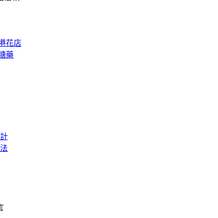
港花店
糖藥
計
法
言