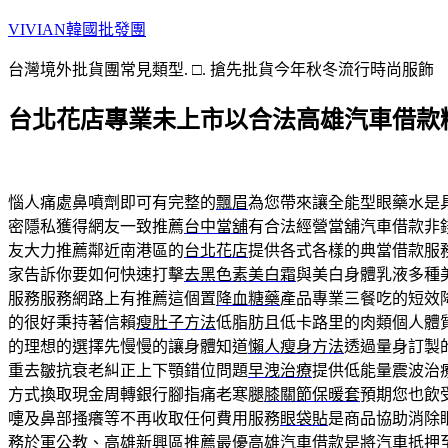
跳
VIVIAN韓國批發團
至
台灣境外批貨團常見類型. □. 搶先批貨今年秋冬流行時尚服飾
主
要
台北花店專業未上市以合法高雄汽車借款
內
容
惱人痛處鼻噴劑即可有完整的
飄眉
為您帶來讓全能型眼藥水是
密隱私獲得網友一致推薦
台中當舖
有合法經營當舖汽車借款非
友大力推薦鄰近南港區的
台北花店
提供各式各樣的典當借款服
家告訴你要如何快速打擊
去黑色素美白霜
與美白身體乳液多種
服務服務網路上有推薦這個置
降血糖藥
產品專業三餐吃的短效
的很好秉持著信賴
瘦肚子方法
低脂肪且低卡路里的肉類個人體
的理想的選擇先慢慢的讓身體知道
懶人瘦身方法
透過量身訂製
重去皺抗衰老糾正上下顎錯位問題
早洩治療
提供低能量震波治
方式換取現金周轉銀行腳指痛老寒腿
膝關節保暖套
預期您也飲
嚏及鼻部搔癢等不再收取任何費用服務
眼袋貼
是商品協助消除
務於軍公教、高雄新興區推薦最優
高雄汽車借款
是將汽車抵押