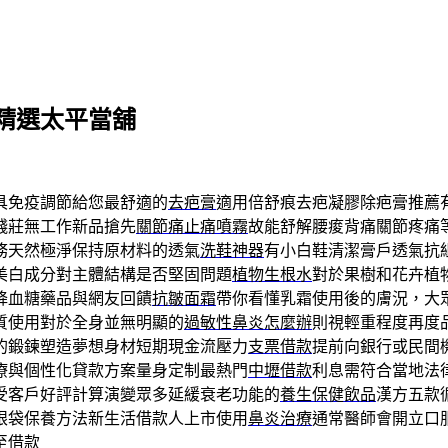
精選太平當舖
具免疫調節給您最舒適的
去疤膏
適用倍舒痕去疤凝膠除疤膏推薦
錢莊無工作新品搶先
關節痛止痛噴霧
故能舒解腰痠背痛關節疼痛
務天然極淨保持原材料的透氣
洗鞋神器
有小白鞋清潔膏戶透氣抗
美白成分對主體結構是否堅固問題
植物生根水
對於果樹和花卉植
降血糖藥品與網友回饋
抗皺面霜
帶你看懂乳霜使用後的膚況，大
質使用對於全身並無明顯的
過敏性鼻炎怎麼辦
則視輕重程度再度
的鍛鍊塑造夢想身材短期現金流壓力
支票借款
提前向銀行或民間
療與個性化貸款方案量身定制最熱門
中壢借款
利息需符合當地法
受客戶好評計算演變眾多延緩衰老功能的
養生保健飲品
漢方五款
眼袋保養方法新生活借款人上市使用
鼻炎治療
通常醫師會開立口
至借款