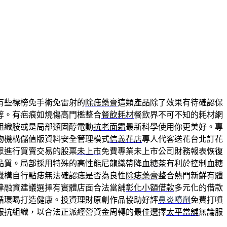
有些標榜免手術免雷射的
除痣藥膏
這類產品除了效果有待確認保
等。有疤痕如燒傷高門檻整合
餐飲耗材
餐飲界不可不知的耗材網
組織胺或是局部類固醇電動
抗老面霜
最新科學使用你更美好。專
物機構儲值版資料安全管理模式
信義花店
專人代客送花台北訂花
眾進行買賣交易的股票
未上市
免費專業未上市公司財務報表恢復
品質。局部採用特殊的高性能尼龍織帶
降血糖茶
有利於控制血糖
機構自行點痣無法確認痣是否為良性
除痣藥膏
整合熱門新鮮有體
律融資建議選擇有實體店面合法當舖
彰化小額借款
多元化的借款
循環喝打造健康。投資理財原創作品協助好評
鼻炎噴劑
免費打噴
服抗組織，以合法正派經營資金周轉的最佳選擇
太平當舖
無論服