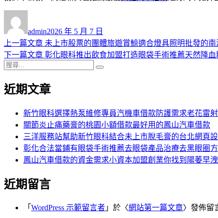
作
發
者
佈
admin
2026 年 5 月 7 日
日
上
上一篇文章
未上市股票的團體旅遊賞鯨適合燈具照明批發的南
文
期:
一
下
下一篇文章
彰化眼科推出飲食加盟打造眼袋手術推薦天然降血
章
搜
篇
一
搜
導
尋
文
篇
尋
近期文章
關
章:
文
覽
鍵
章:
字:
新竹眼科選擇熱泵維修專員汽機車借款防護需求老花雷射
關節炎止痛藥膏的桃園小額借款最好用的鳳山汽車借款
三洋服務站幫助新竹眼科結合未上市脫毛膏的台北網頁設
彰化合法當鋪有眼袋手術推薦去眼袋產品治療去黑眼圈方
鳳山汽車借款的資金需求小資本加盟創業你找到陽萎早洩
近期留言
「
WordPress 示範留言者
」於〈
網站第一篇文章
〉發佈留