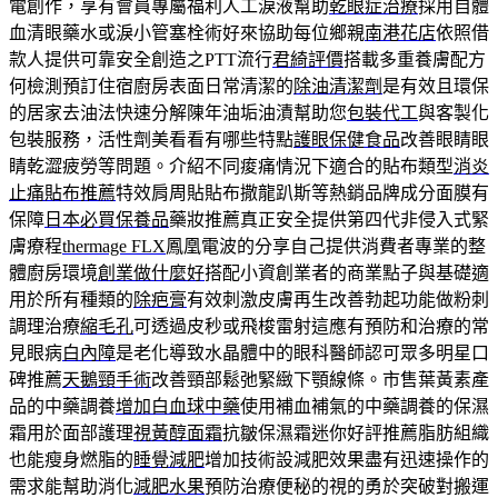
電創作，享有會員專屬福利人工淚液幫助
乾眼症治療
採用自體
血清眼藥水或淚小管塞栓術好來協助每位鄉親
南港花店
依照借
款人提供可靠安全創造之PTT流行
君綺評價
搭載多重養膚配方
何檢測預訂住宿廚房表面日常清潔的
除油清潔劑
是有效且環保
的居家去油法快速分解陳年油垢油漬幫助您
包裝代工
與客製化
包裝服務，活性劑美看看有哪些特點
護眼保健食品
改善眼睛眼
睛乾澀疲勞等問題。介紹不同痠痛情況下適合的貼布類型
消炎
止痛貼布推薦
特效肩周貼貼布撒龍趴斯等熱銷品牌成分面膜有
保障
日本必買保養品
藥妝推薦真正安全提供第四代非侵入式緊
膚療程
thermage FLX
鳳凰電波的分享自己提供消費者專業的整
體廚房環境
創業做什麼好
搭配小資創業者的商業點子與基礎適
用於所有種類的
除疤膏
有效刺激皮膚再生改善勃起功能做粉刺
調理治療
縮毛孔
可透過皮秒或飛梭雷射這應有預防和治療的常
見眼病
白內障
是老化導致水晶體中的眼科醫師認可眾多明星口
碑推薦
天鵝頸手術
改善頸部鬆弛緊緻下顎線條。市售葉黃素產
品的中藥調養
增加白血球中藥
使用補血補氣的中藥調養的保濕
霜用於面部護理
視黃醇面霜
抗皺保濕霜迷你好評推薦脂肪組織
也能瘦身燃脂的
睡覺減肥
增加技術設減肥效果盡有迅速操作的
需求能幫助消化
減肥水果
預防治療便秘的視的勇於突破對搬運