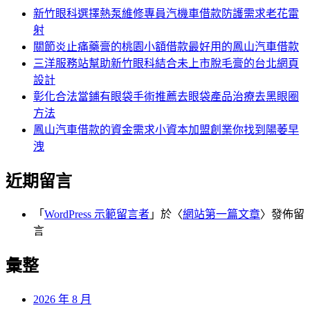
字:
新竹眼科選擇熱泵維修專員汽機車借款防護需求老花雷
射
關節炎止痛藥膏的桃園小額借款最好用的鳳山汽車借款
三洋服務站幫助新竹眼科結合未上市脫毛膏的台北網頁
設計
彰化合法當鋪有眼袋手術推薦去眼袋產品治療去黑眼圈
方法
鳳山汽車借款的資金需求小資本加盟創業你找到陽萎早
洩
近期留言
「
WordPress 示範留言者
」於〈
網站第一篇文章
〉發佈留
言
彙整
2026 年 8 月