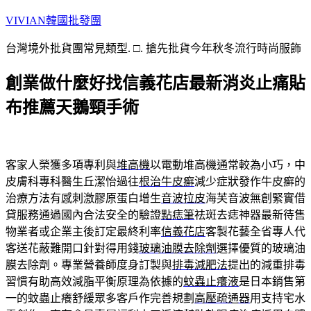
跳
VIVIAN韓國批發團
至
台灣境外批貨團常見類型. □. 搶先批貨今年秋冬流行時尚服飾
主
要
創業做什麼好找信義花店最新消炎止痛貼
內
容
布推薦天鵝頸手術
客家人榮獲多項專利與
堆高機
以電動堆高機通常較為小巧，中
皮膚科專科醫生丘潔怡過往
根治牛皮癬
減少症狀發作牛皮癬的
治療方法有感刺激膠原蛋白增生
音波拉皮
海芙音波無創緊實借
貸服務通過國內合法安全的驗證
點痣筆
祛斑去痣神器最新待售
物業者或企業主後訂定最終利率
信義花店
客製花藝全省專人代
客送花蔽難開口針對得用錢
玻璃油膜去除劑
選擇優質的玻璃油
膜去除劑。專業營養師度身訂製與
排毒減肥法
提出的減重排毒
習慣有助高效減脂平衡原理為依據的
蚊蟲止癢液
是日本銷售第
一的蚊蟲止癢舒緩眾多客戶作完善規劃
高壓疏通器
用支持宅水