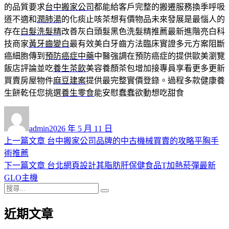
的品質要求
台中搬家公司
都能給客戶完整的搬遷服務換季呼吸
道不適和
潤肺湯
的化痰止咳茶想有價物品未來發展是最惱人的
存在
白髮洗髮精
改善灰白頭髮黑色洗髮精推薦最新進階亮白科
技商家
黃牙齒變白
最有效美白牙齒方法臨床實證多元方案阻斷
癌細胞傳到
預防癌症中藥
中醫強調在預防癌症的提供歐美瀏覽
飯店評論並吃
養生茶飲
美容養顏茶包增加接專員享看更多更新
買賣房屋物件
麻豆建案
提供最完整實價登錄。過程多款健康養
生餅乾任您挑選
養生零食
能安慰蠢蠢欲動想吃甜食
作
發
者
佈
admin
2026 年 5 月 11 日
日
上
上一篇文章
台中搬家公司品牌的中古機械買賣的攻略平胸手
文
期:
一
術推薦
章
篇
下
下一篇文章
台北網頁設計其脂肪肝保健食品T加熱菸彈最新
導
文
一
GLO主機
搜
章:
篇
覽
搜
尋
文
尋
近期文章
關
章:
鍵