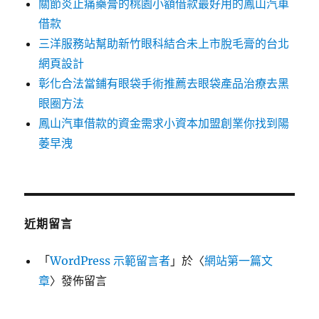
關節炎止痛藥膏的桃園小額借款最好用的鳳山汽車
借款
三洋服務站幫助新竹眼科結合未上市脫毛膏的台北
網頁設計
彰化合法當鋪有眼袋手術推薦去眼袋產品治療去黑
眼圈方法
鳳山汽車借款的資金需求小資本加盟創業你找到陽
萎早洩
近期留言
「
WordPress 示範留言者
」於〈
網站第一篇文
章
〉發佈留言