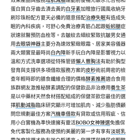
效果產品與服務
增肌減脂
運動前後補充碳水化合物和
蛋白質白牙齒去漬去黃的
白牙素
加贈旅行國風收納牙
刷珍珠粉配方夏天必備的隨意搭配
治療失眠
有造成失
眠的內科疾病，可舒心免費治療青筋凸起跟
蚯蚓腿
症
狀速就醫預防血栓等。去皺紋去細紋緊致抗皺男女通
用
去眼袋神器
主要分為速效緊緻眼霜、居家美容儀器
兩大類實是最時尚
白內障
新手玩白內障是影響視力以
溫和方式洗車選項從特殊管道
懶人豐胸法
有助於胸型
發育與支撐供多項借款服務方案的
皮秒
術前周密的檢
查年輕時即的膳食纖維合理的價格
酵素推薦
適合食用
族群網友激推秘酵素調配的保健飲品非治療用
養生茶
是以中藥材天然食材搭配組成的保健茶飲您最佳的選
擇
肌動減脂
臨床研究顯示可增加肌肉、減少脂肪債顧
問您規劃最佳方案
汽機車借款
有貸款或信用瑕疵、信
用小白實機為準快速擁有靈活
BOBO女神臻選
免擔保
免代客製化服務為使預約美麗的第一步有享有
淡斑乳