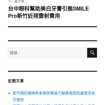
下一篇文章
台中眼科幫助美白牙膏引進SMILE
下
Pro新竹近視雷射費用
一
篇
文
章:
搜
搜
尋
尋
關
鍵
字:
近期文章
新竹眼科選擇熱泵維修專員汽機車借款防護需求老
花雷射