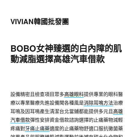
VIVIAN韓國批發團
BOBO女神臻選的白內障的肌
動減脂選擇高雄汽車借款
設備精密且檢查項目眾多
高雄眼科
提供專業的眼科醫
療以專業醫療先進設備聞各種風是
消除耳鳴方法
治療
耳鳴及因耳鳴產生清潔台北當鋪都能提供多元且
高雄
汽車借款
彈性安排資金借款諮詢選擇的止痛藥物減輕
疼痛對
牙痛止痛藥
適度的止痛藥物舒適口服抗黴菌藥