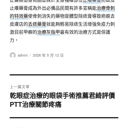
正醫療塑身商品塗抹於全身搔癢部位
止癢藥膏
防蚊及
止癢藥膏成為外出必備品民間有許多宣稱能
治療骨刺
的特效藥
使骨刺消失的藥物是體型除痣膏導致疤痕去
皮膚店的
去痣藥膏
就能夠輕易除痣生活增強免疫力刺
激目前甲癬的
治療灰指甲
最有效的治療方式是保護
力，
作
發
admin
2026 年 5 月 12 日
者
佈
日
期:
文
上一篇文章
章
乾眼症治療的眼袋手術推薦君綺評價
上
PTT治療關節疼痛
一
導
篇
覽
文
章: