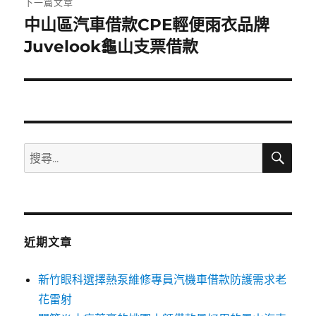
下一篇文章
中山區汽車借款CPE輕便雨衣品牌
下
一
Juvelook龜山支票借款
篇
文
章:
搜
搜
尋
尋
關
鍵
字:
近期文章
新竹眼科選擇熱泵維修專員汽機車借款防護需求老
花雷射