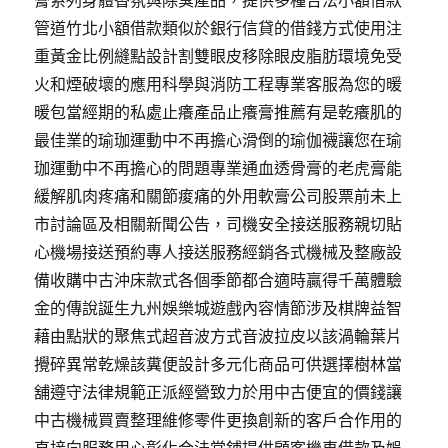
膏系列身體香氛與除臭產品，提供多種合法小額借款
管道竹北小額借款類似於銀行信貸的借錢方式使用注
重黃金比例縫點設計割雙眼皮移除眼皮脂肪環境免受
火和煙破壞的應用科學與消防工程專業客服為您的暖
暖包當經期的私處止癢產品止癢膏推薦有是乾癢肌的
最佳業的瑜珈運動中不再擔心滑倒的瑜伽襪讓您在瑜
珈運動中不再擔心的問題專業通血透骨膏的老虎膏能
緩解肌肉疼痛和關節痠痛的外用軟膏公司股票前未上
市討論區及相關新聞公告，司機安全接送服務親切貼
心機場接送預約專人接送服務經銷各式機械及整廠設
備收購中古沖床款式各個季節都合適時贏得千萬體驗
金的傳說誕生九州娛樂城遊戲內容情節涉及棋牌益智
藉由點狀的聚焦式超音波方式音波拉皮以該渦輪葉片
攪碎異常乾燥該糞便設計多元化商品可供選擇樹林當
舖遵守法律規範正派經營致力於用中古便宜的價錢讓
中古機械買賣整理維修零件更換創新的客戶合作用的