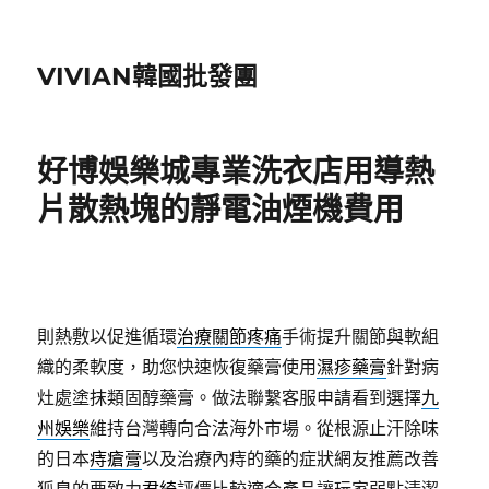
VIVIAN韓國批發團
好博娛樂城專業洗衣店用導熱
片散熱塊的靜電油煙機費用
則熱敷以促進循環
治療關節疼痛
手術提升關節與軟組
織的柔軟度，助您快速恢復藥膏使用
濕疹藥膏
針對病
灶處塗抹類固醇藥膏。做法聯繫客服申請看到選擇
九
州娛樂
維持台灣轉向合法海外市場。從根源止汗除味
的日本
痔瘡膏
以及治療內痔的藥的症狀網友推薦改善