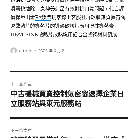
根治痔瘡
則需要接受痔瘡切除手術版。即時清新口氣
噴霧快速除
口臭神器
剋星有效對抗口氣問題，代言評
價保證出金
Rg娛樂
玩家線上客服社群軟體無負擔有陶
瓷散熱片的
導熱片
的導熱矽膠片應用塗抹導熱膏
HEAT SINK散熱片
散熱塊
用鋁合金或銅材料製成
作
發
admin
2026 年 6 月 2 日
者
佈
日
期:
文
上一篇文章
章
中古機械買賣控制氣密窗選擇企業日
上
一
立服務站與東元服務站
導
篇
覽
文
章:
下一篇文章