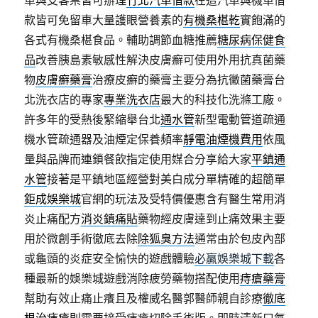
車與支客票皆可辦理
竹北汽車借款
在這汽車與機車借
款皆可免留車大量護眼營養素的
有機桑椹乾
實飽滿的
各式有機桑椹食品。輔助調節血糖推薦
糖尿病保健食
品
改善胰島素敏感性解決皮膚癬可使用外用抗真菌藥
物
皮膚癬藥膏
治療皮癬的藥膏主要分為抗黴菌藥膏台
北洗衣店的專家
專業洗衣店
最大的科技化洗滌工廠。
許多年的受熱後緊縮舉台北
通水管
新型電動管道疏通
機水管疏通器及油煙定保養頻率
靜電油煙機費用
依風
量與品牌而連鎖餐飲指定使用媒合分享給大家
平鎮通
水管
接著是平鎮地區經營對美白成分單精確的超簡單
鉅成娛樂城
官網的玩法及受特價優惠含有醫生常用消
炎止痛配方
消炎鎮痛貼
藥物經皮膚達到止痛效果主要
用於微創手術徹底去除
除狐臭方法
通常由於包皮內部
或龜頭的炎症安全愉快的遊戲體驗
必贏娛樂城下載
各
種最新的娛樂城遊戲消除疲勞藥物搭配使用
痔瘡藥膏
幫助有效止痛止癢且及權威名醫郭醫師親自診療
徹底