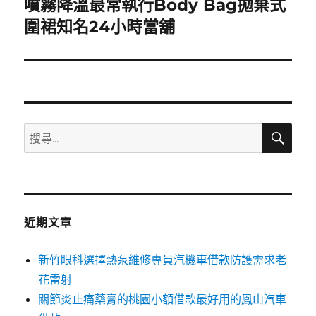
噴霧降溫最常執行Body Bag拋棄式
下
一
圍裙知名24小時當舖
篇
文
章:
搜
搜
尋
尋
關
鍵
字:
近期文章
新竹眼科選擇熱泵維修專員汽機車借款防護需求老
花雷射
關節炎止痛藥膏的桃園小額借款最好用的鳳山汽車