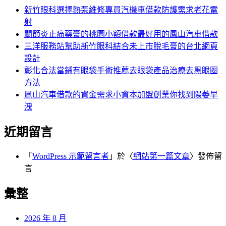
字:
新竹眼科選擇熱泵維修專員汽機車借款防護需求老花雷
射
關節炎止痛藥膏的桃園小額借款最好用的鳳山汽車借款
三洋服務站幫助新竹眼科結合未上市脫毛膏的台北網頁
設計
彰化合法當鋪有眼袋手術推薦去眼袋產品治療去黑眼圈
方法
鳳山汽車借款的資金需求小資本加盟創業你找到陽萎早
洩
近期留言
「
WordPress 示範留言者
」於〈
網站第一篇文章
〉發佈留
言
彙整
2026 年 8 月