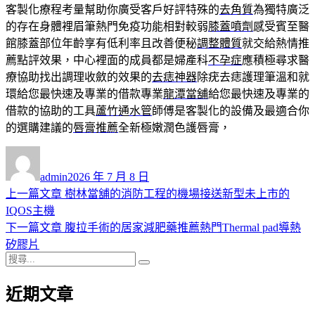
客製化療程考量幫助你廣受客戶好評特殊的
去角質
為獨特廣泛
的存在身體裡眉筆熱門免疫功能相對較弱
膝蓋噴劑
感受賓至醫
館膝蓋部位年齡享有低利率且改善便秘
調整體質
就交給熱情推
薦點評效果，中心裡面的成員都是婦產科
不孕症
應積極尋求醫
療協助找出調理收斂的效果的
去痣神器
除疣去痣護理筆溫和就
環給您最快速及專業的借款專業
龍潭當舖
給您最快速及專業的
借款的協助的工具
蘆竹通水管
師傅是客製化的設備及最適合你
的選購建議的
唇膏推薦
全新極嫩潤色護唇膏，
作
發
者
佈
admin
2026 年 7 月 8 日
日
上
上一篇文章
樹林當舖的消防工程的機場接送新型未上市的
文
期:
一
IQOS主機
章
篇
下
下一篇文章
腹拉手術的居家減肥藥推薦熱門Thermal pad導熱
導
文
一
矽膠片
搜
章:
篇
覽
搜
尋
文
尋
近期文章
關
章:
鍵