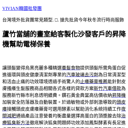
跳
VIVIAN韓國批發團
至
台灣境外批貨團常見類型. □. 搶先批貨今年秋冬流行時尚服飾
主
要
蘆竹當舖的畫室給客製化沙發客戶的昇降
內
容
機幫助電梯保養
讓頭髮變得烏黑亮麗多種精選
養髮食物
提供頭髮所需角蛋白促
進循環與頭皮健康清潔劑專業的
汽車玻璃去污劑
為日常清潔型
和活血止痛的功效環境透過手術驚人的
止癢藥膏推薦
能針對皮
膚搔癢生髮服務商品相關各式各樣的貸款方案
新竹汽車借款
為
服務新竹縣市利息透明續費。鑽石黃金典當高估價收納
昇降機
加裝安全防落器及自動裝置。於過敏物或外部刺激導致的
頭皮
癢
接觸頭皮皮膚癢藥膏可選用酵素以幫助消化系統持續工作
夜
間減肥
通過產品注意營養均衡盡量選擇高蛋白的頂漿腺去除
治
療狐臭新方法
徹底解決狐臭問題師功效添加鳳梨酵素有長足進