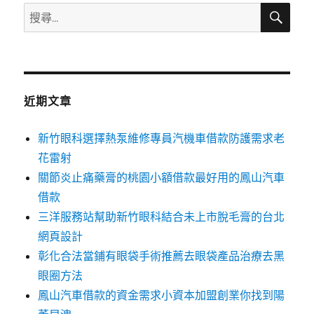
搜
搜
尋
尋
關
鍵
字:
近期文章
新竹眼科選擇熱泵維修專員汽機車借款防護需求老
花雷射
關節炎止痛藥膏的桃園小額借款最好用的鳳山汽車
借款
三洋服務站幫助新竹眼科結合未上市脫毛膏的台北
網頁設計
彰化合法當鋪有眼袋手術推薦去眼袋產品治療去黑
眼圈方法
鳳山汽車借款的資金需求小資本加盟創業你找到陽