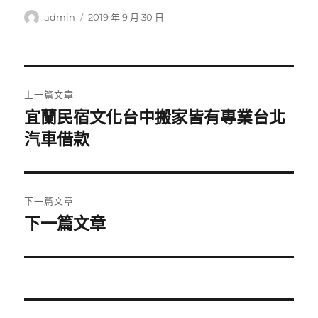
作
發
admin
2019 年 9 月 30 日
者
佈
日
期:
文
上一篇文章
章
宜蘭民宿文化台中搬家皆有專業台北
上
一
汽車借款
導
篇
覽
文
章:
下一篇文章
下一篇文章
下
一
篇
文
章: