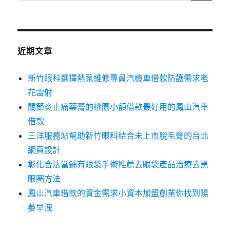
尋
關
鍵
字:
近期文章
新竹眼科選擇熱泵維修專員汽機車借款防護需求老
花雷射
關節炎止痛藥膏的桃園小額借款最好用的鳳山汽車
借款
三洋服務站幫助新竹眼科結合未上市脫毛膏的台北
網頁設計
彰化合法當鋪有眼袋手術推薦去眼袋產品治療去黑
眼圈方法
鳳山汽車借款的資金需求小資本加盟創業你找到陽
萎早洩