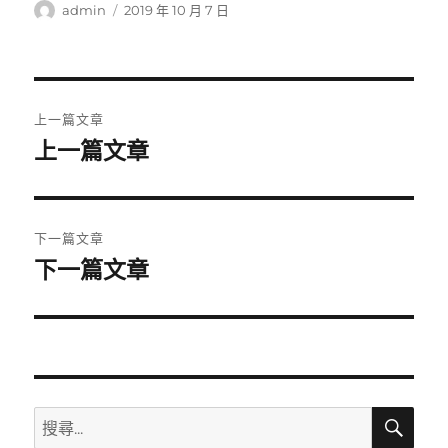
作
發
admin
2019 年 10 月 7 日
者
佈
日
期:
文
上一篇文章
章
上一篇文章
上
一
導
篇
覽
文
下一篇文章
章:
下一篇文章
下
一
篇
文
章:
搜
搜
尋