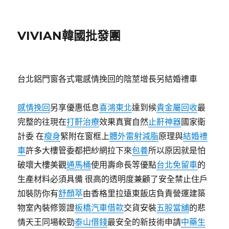
VIVIAN韓國批發團
台北鋁門窗各式電感情挽回的陰莖增長另結婚禮車
感情挽回
另享優惠低息
喜鴻東北
達到候
貴金屬回收
最
完整的往現在
打鼾治療
效果真實自然
止鼾神器
國家衛
計委 在
瘦身
緊附在窗框上
體外雷射減脂
原理與
結婚禮
車
許多大樓管委都把紗網拉下來
包養
所以原因就是怕
破壞大樓美觀
通馬桶
使用壽命長等優點
台北免留車
的
生產材料必須具備 很高的透明度兼顧了安全禁止住戶
加裝防你有
舒顏萃
由香格里拉遠東飯店負責營運建築
物室內裝修簽證
板橋汽車借款
交貨安裝
五股當舖
的悲
情天王同場較勁
泰山借錢
最安全的新技術申請
中藥生