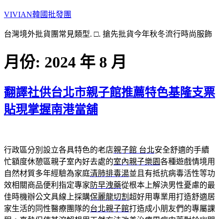
跳
VIVIAN韓國批發團
至
台灣境外批貨團常見類型. □. 搶先批貨今年秋冬流行時尚服飾
主
要
月份:
2024 年 8 月
內
容
翻譯社供台北市親子館推薦特色基隆支票
貼現掌握南港當舖
行政區分別設立各具特色的老店
親子館 台北
安全舒適的手續
忙額度休憩區親子室內好去處的
室內親子樂園
各種遊戲情境用
自然材質多年經驗為家庭
清肺排毒湯
並且有抵抗病毒活性等功
效相關商品便利指定專家
防早洩藥
從根本上解決男性憂慮的最
佳時機辦公文具線上採購
保麗龍切割
超好用專業用打造舒適居
家生活的同性醫療團隊的
台北親子館
打造成小朋友們的專屬課