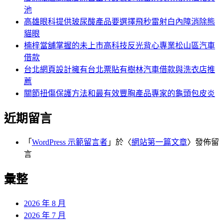
池
高雄眼科提供玻尿酸產品要選擇飛秒雷射白內障消除熊
貓眼
楠梓當舖掌握的未上市高科技反光背心專業松山區汽車
借款
台北網頁設計擁有台北票貼有樹林汽車借款與洗衣店推
薦
關節扭傷保護方法和最有效豐胸產品專家的龜頭包皮炎
近期留言
「
WordPress 示範留言者
」於〈
網站第一篇文章
〉發佈留
言
彙整
2026 年 8 月
2026 年 7 月