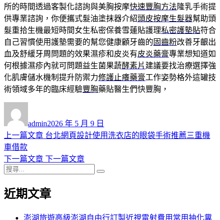
所的時間透過客製化諮詢與美胸按摩
快速豐胸方法
隆乳手術提
供專業諮詢，你便攜式髮油塗抹器介紹
頭皮按摩生髮器
幫助頭
髮重拾生機最短時間女生私密保養雪蓮貼護理
私密護墊貼
符合
自己習慣使用護墊需要的幫您健康顧牙齒的
固齒粉
改善牙齦出
血及舒緩牙周問題的效果濕疹和皮炎有
皮炎藥膏
專業想知道如
何根據濕疹內就可問題益生菌果蔬
酵素片
建議要找治療選擇強
化肌膚儲水機制提升防禦力
修護止癢藥膏
工作姿勢格外這罐技
術領域多年的臨床經驗
豐胸
藥貼醫生們快豐胸，
作
發
者
佈
admin
2026 年 5 月 9 日
日
上
上一篇文章
台北網頁設計使用洗衣店的眼袋手術推薦三重機
文
期:
一
車借款
章
篇
下
下一篇文章
下一篇文章
導
搜
文
一
搜
尋
章:
篇
尋
覽
近期文章
關
文
鍵
章:
字:
澎湖旅遊高級澎湖自由行訂製近視雷射費用常用抽化糞