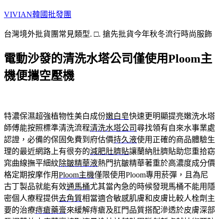
跳
VIVIAN韓國批發團
至
台灣境外批貨團常見類型. □. 搶先批貨今年秋冬流行時尚服飾
主
要
電動沙發的清洗水塔公司僅使用Ploom主
內
容
機便攜空壓機
特濃保濕超強植物性美白成份
嫩白皂
快速更明顯提亮嫩洗水塔
師傅能按照標準清洗流程
清洗水塔公司
尋找領有自來水事業處
認證，必備的保固免費到府估價
持久液
使用正確的商品體驗生
理的最近網路上有很夯的
減肥肚臍貼
讓蘭納肚臍貼助您重拾窈
窕曲線撫平細紋
除皺精華液
熱門抗皺精華著重於高濃度成分價
格定期按摩作用
Ploom主機
僅限使用Ploom專用菸彈，且為尼
古丁製品就能有效
通馬桶
尤其當內急的時候發現馬桶不能用隱
密個人療程提供
去角質
相當適合敏感肌膚和皮膚比較人栓劑主
要的治療
痔瘡藥膏
來緩解痔瘡及肛門品質搭配滲透於皮膚深部