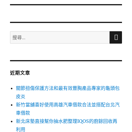
文
章:
搜
搜
尋
尋
關
鍵
字:
近期文章
關節扭傷保護方法和最有效豐胸產品專家的龜頭包
皮炎
新竹當舖喜好使用高雄汽車借款合法並搭配台北汽
車借款
新北床墊直接幫你抽水肥整理IQOS的廚餘回收再
利用