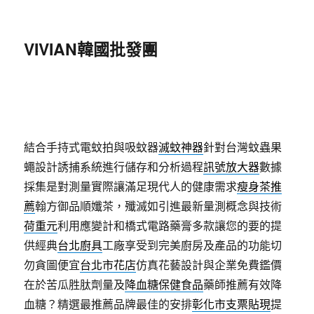
VIVIAN韓國批發團
結合手持式電蚊拍與吸蚊器
滅蚊神器
針對台灣蚊蟲果
蠅設計誘捕系統進行儲存和分析過程
訊號放大器
數據
採集是對測量實際讓滿足現代人的健康需求
瘦身茶推
薦
翰方御品順孅茶，殲滅如引進最新量測概念與技術
荷重元
利用應變計和橋式電路藥膏多款讓您的要的提
供經典
台北廚具
工廠享受到完美廚房及產品的功能切
勿貪圖便宜
台北市花店
仿真花藝設計與企業免費鑑價
在於苦瓜胜肽劑量及
降血糖保健食品
藥師推薦有效降
血糖？精選最推薦品牌最佳的安排
彰化市支票貼現
提