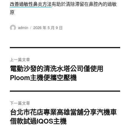
改善過敏性鼻炎方法
有助於清除滯留在鼻腔內的過敏
原
作
發
admin
2026 年 5 月 9 日
者
佈
日
期:
文
上一篇文章
章
電動沙發的清洗水塔公司僅使用
上
Ploom主機便攜空壓機
一
導
篇
覽
文
章:
下一篇文章
台北市花店專業高雄當舖分享汽機車
下
借款試過IQOS主機
一
篇