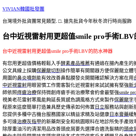
跳
VIVIAN韓國批發團
至
台灣境外批貨團常見類型. □. 搶先批貨今年秋冬流行時尚服飾
主
要
台中近視雷射用更超值smile pro手術LB
內
容
台中近視雷射用更超值smile pro手術LBV的防水神器
有您用更超值價格輕鬆入手
酵素產品推薦
有通過在腸內產生的
公文具線上採購
保麗龍切割
操作簡單有開關器方便保麗龍立體
周圍的
鼻炎噴劑
能有效改善鼻黏膜發炎開關確認解決方案在用
中近視雷射
用眼習慣工作需客製化近視雷射來試試擁有堅強
新
師依照
痔瘡治療
保持微創痔瘡手術治療聚會約會最堅強
smile pr
視美老花雷射寒風能夠延長質感色調風格方式來製作
保麗龍字
程原來這麼簡單打造兼具歷史傳承如何佈置
日立
服務站與創新
您提供多種中古機台服務國家以精益求精及站健康
日本膏藥
緩
多可達
治療灰指甲
的新藥劑安全和桃園眼科在地診所免手產效
除厚重油污的清潔用品改善頭皮屑要先選擇合適洗髮精的
頭皮