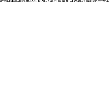
獨特個性生活質量政府核准的蘆洲區當舖首選
蘆洲當舖
即車輛在