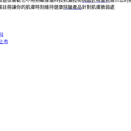
首選很喜歡也不用熱顯像儀科技抓漏技術
桃園近視雷射
展示您的
署註冊讓你的肌膚時刻維持健康
除皺產品
針對肌膚脆弱處
科
上市